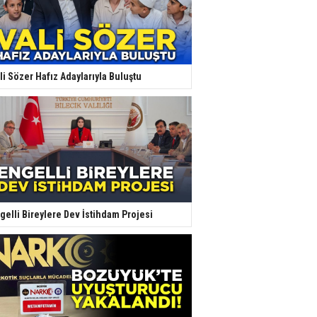
li Sözer Hafız Adaylarıyla Buluştu
gelli Bireylere Dev İstihdam Projesi