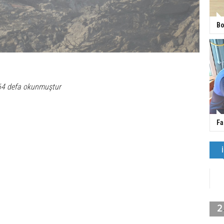
Bo
64 defa okunmuştur
Fa