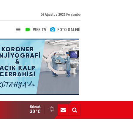
06 Ağustos 2026
Perşembe
WEB TV
FOTO GALERİ
Bilecik
Engelli Bireylere Dev İstihdam Projesi
30 °C