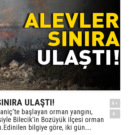
INIRA ULAŞTI!
A+
niç’te başlayan orman yangını,
A-
siyle Bilecik’in Bozüyük ilçesi orman
ı.Edinilen bilgiye göre, iki gün...