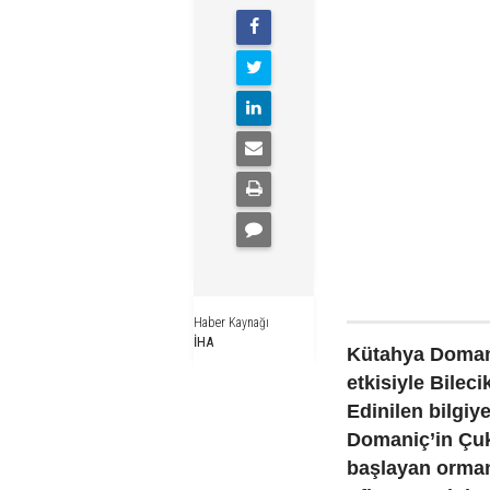
Haber Kaynağı
İHA
Kütahya Domani
etkisiyle Bileci
Edinilen bilgiy
Domaniç’in Çuk
başlayan orman