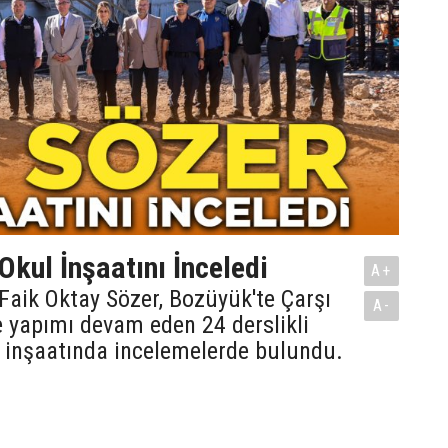
Okul İnşaatını İnceledi
A+
i Faik Oktay Sözer, Bozüyük'te Çarşı
A-
 yapımı devam eden 24 derslikli
ı inşaatında incelemelerde bulundu.