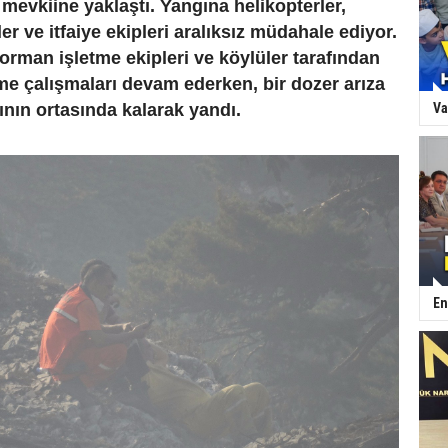
 mevkiine yaklaştı. Yangına helikopterler,
er ve itfaiye ekipleri aralıksız müdahale ediyor.
, orman işletme ekipleri ve köylüler tarafından
e çalışmaları devam ederken, bir dozer arıza
ının ortasında kalarak yandı.
Va
En