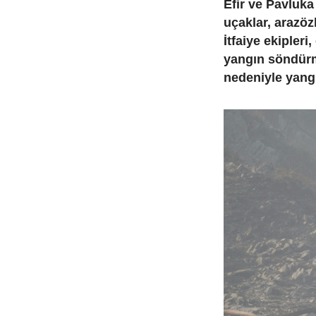
Efir ve Pavluka
uçaklar, arazözl
İtfaiye ekipleri
yangın söndürm
nedeniyle yang