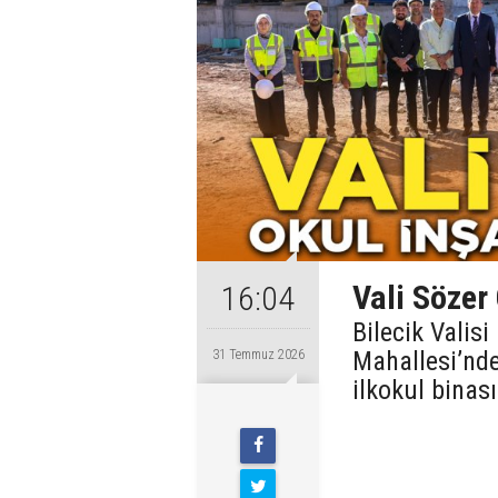
Vali Sözer 
16:04
Bilecik Valis
Mahallesi’nde
31 Temmuz 2026
ilkokul binas