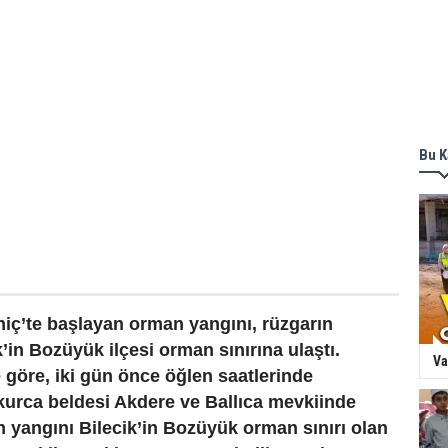
Bu K
ç’te başlayan orman yangını, rüzgarın
k’in Bozüyük ilçesi orman sınırına ulaştı.
Va
e göre, iki gün önce öğlen saatlerinde
urca beldesi Akdere ve Ballıca mevkiinde
 yangını Bilecik’in Bozüyük orman sınırı olan