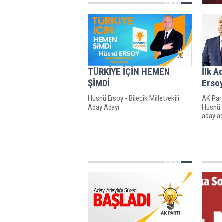
TÜRKİYE İÇİN HEMEN
İlk A
ŞİMDİ
Erso
Hüsnü Ersoy - Bilecik Milletvekili
AK Par
Aday Adayı
Hüsnü 
aday ad