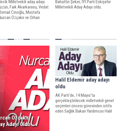
ecik Milletvekili aday adayı
Bahattin Şeker, İYİ Parti Eskişehir
Tüzün, Faik Akarkarasu, Vedat
Milletvekili Aday Adayı oldu.
 İsmail Cinoğlu, Mustafa
Nurcan Özçakır ve Orhan
Osmanoğlu, Bozüyük Belediye
ı Mehmet Talat Bakkalcıoğlu
likte Bozüyük’te çeşitli
lerde bulundu.
Halil Eldemir aday adayı
oldu
AK Parti’de, 14 Mayıs’ta
gerçekleştirilecek milletvekili genel
seçimleri öncesi görevinden istifa
eden Sağlık Bakan Yardımcısı Halil
Eldemir aday adayı oldu.
rcan Özçakır
ay Adayı Oldu