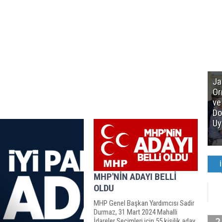
Ja
Or
ve
Do
Uy
MHP'NİN ADAYI BELLİ
OLDU
MHP Genel Başkan Yardımcısı Sadir
Durmaz, 31 Mart 2024 Mahalli
İdareler Seçimleri için 55 kişilik aday