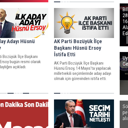
Bi
28
16
Al
Edi
day Adayı Hüsnü
AK Parti Bozüyük İlçe
y
Başkanı Hüsnü Ersoy
İstifa Etti
ti Bozüyük İlçe Başkanı
Uy
Ersoy bugün resmi olarak
AK Parti Bozüyük İlçe Başkanı
Ge
aylığını açıkladı.
Hüsnü Ersoy, 14 Mayıs'ta yapılacak
milletvekili seçimlerinde aday adayı
olmak için görevinden istifa etti.
Sö
pe
al