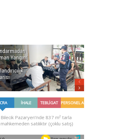
ndarmadan
Kent
man Yangını
Konseyi'nden
Başkan
landırıcılık
Bakkalcıoğlu'na
arısı
Ziyaret