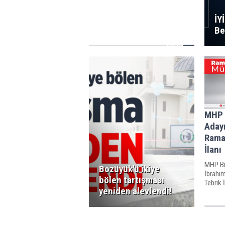
İY
Be
MHP B
Adayı
Rama
İlanı
MHP Bil
Bozüyük'ü ikiye
İbrahi
bölen tartışması
Tebrik İ
yeniden alevlendi!