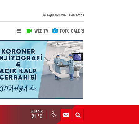
06 Ağustos 2026
Perşembe
WEB TV
FOTO GALERİ
Bilecik
Bozüyük AİHL’den Büyük Başarı
21 °C