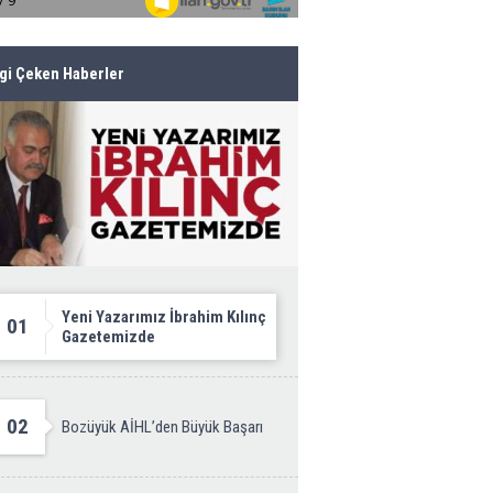
lgi Çeken Haberler
Yeni Yazarımız İbrahim Kılınç
01
Gazetemizde
02
Bozüyük AİHL’den Büyük Başarı