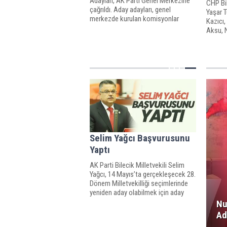
Adayları, AK Parti Genel Merkezine
CHP Bil
çağrıldı. Aday adayları, genel
Yaşar 
merkezde kurulan komisyonlar
Kazıcı,
tarafından mülakata alındı
Aksu, 
Yavuz 
Başkan
ile bir
ziyaret
Selim Yağcı Başvurusunu
Yaptı
AK Parti Bilecik Milletvekili Selim
Yağcı, 14 Mayıs’ta gerçekleşecek 28.
Dönem Milletvekilliği seçimlerinde
yeniden aday olabilmek için aday
adaylığı müracaatını gerçekleştirdi.
Nu
Ad