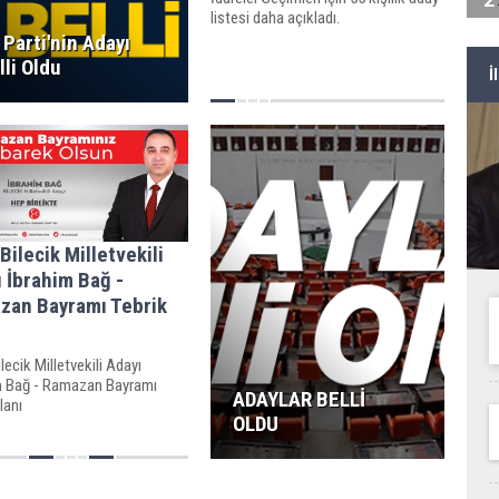
listesi daha açıkladı.
İ Parti'nin Adayı
lli Oldu
İ
ilecik Milletvekili
 İbrahim Bağ -
zan Bayramı Tebrik
ecik Milletvekili Adayı
m Bağ - Ramazan Bayramı
ADAYLAR BELLİ
lanı
OLDU