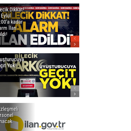
lecik Dikkat!
Bilecik
 Eylül
Belediyesi
:00’a kadar
duyurdu
arm İlan
ldi!
uşturucuya
Uyuşturucu Ele
çit Yok!
Geçirildi
zleşmeli
Bakım ve
rsonel
onarım
ınacak
hizmeti
alınacak