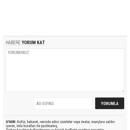
HABERE
YORUM KAT
UYARI:
Küfür, hakaret, rencide edici cümleler veya imalar, inançlara saldırı
içeren, imla kuralları ile yazılmamış,
Türkçe karakter kullanılmayan ve büyük harflerle yazılmış yorumlar