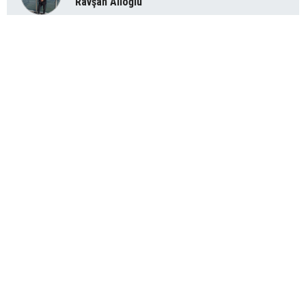
Ravşan Alioğlu