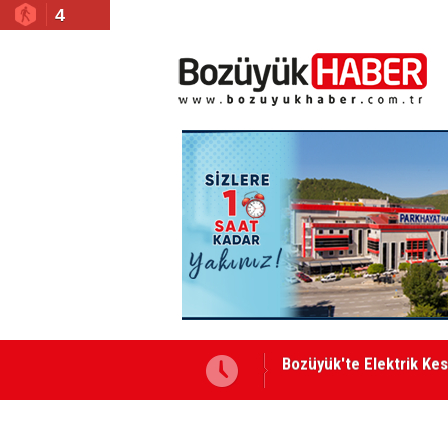
4
Bismillah