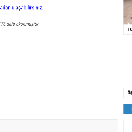
adan ulaşabilirsiniz.
176 defa okunmuştur
TO
Öğ