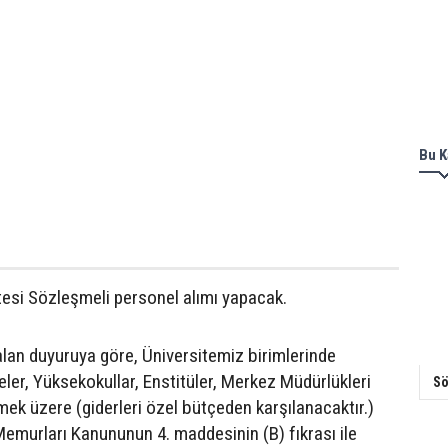
Bu K
itesi Sözleşmeli personel alımı yapacak.
 alan duyuruya göre, Üniversitemiz birimlerinde
eler, Yüksekokullar, Enstitüler, Merkez Müdürlükleri
Sö
mek üzere (giderleri özel bütçeden karşılanacaktır.)
 Memurları Kanununun 4. maddesinin (B) fıkrası ile