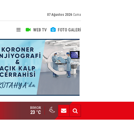
07 Ağustos 2026
Cuma
WEB TV
FOTO GALERİ
Bilecik
Yeni Yazarımız İbrahim Kılınç Gazetemizde
23 °C