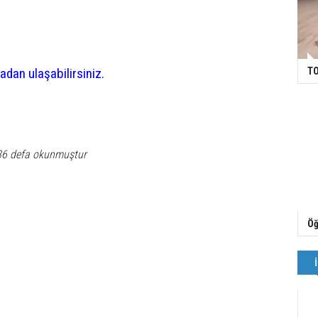
TO
adan ulaşabilirsiniz.
36 defa okunmuştur
Öğ