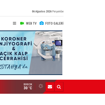
06 Ağustos 2026
Perşembe
WEB TV
FOTO GALERİ
Bilecik
Bozüyük AİHL’den Büyük Başarı
30 °C