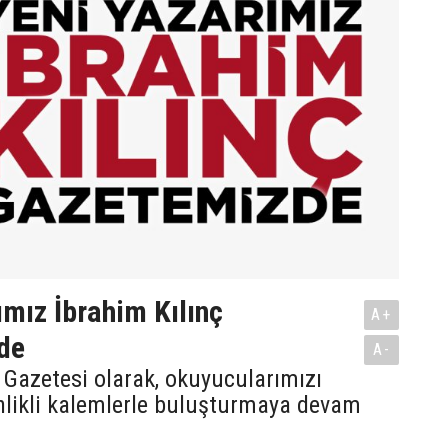
ımız İbrahim Kılınç
A+
de
A-
Gazetesi olarak, okuyucularımızı
nlikli kalemlerle buluşturmaya devam