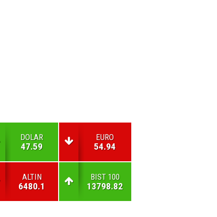
DOLAR
EURO
47.59
54.94
ALTIN
BIST 100
6480.1
13798.82