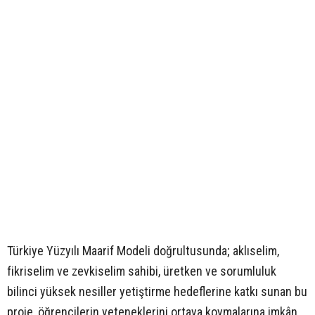
Türkiye Yüzyılı Maarif Modeli doğrultusunda; aklıselim,
fikriselim ve zevkiselim sahibi, üretken ve sorumluluk
bilinci yüksek nesiller yetiştirme hedeflerine katkı sunan bu
proje, öğrencilerin yeteneklerini ortaya koymalarına imkân