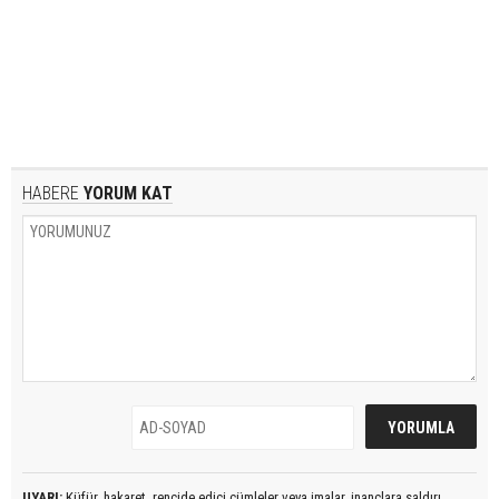
HABERE
YORUM KAT
UYARI:
Küfür, hakaret, rencide edici cümleler veya imalar, inançlara saldırı