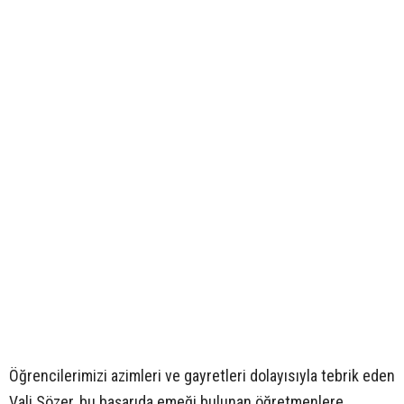
Öğrencilerimizi azimleri ve gayretleri dolayısıyla tebrik eden
Vali Sözer, bu başarıda emeği bulunan öğretmenlere