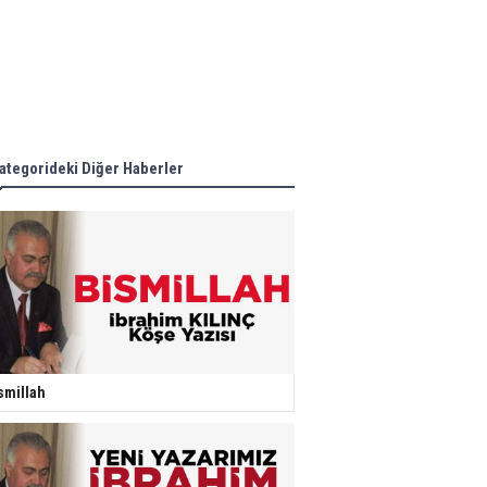
ategorideki Diğer Haberler
smillah