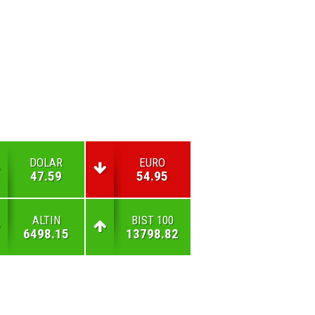
DOLAR
EURO
47.59
54.95
ALTIN
BIST 100
6498.15
13798.82