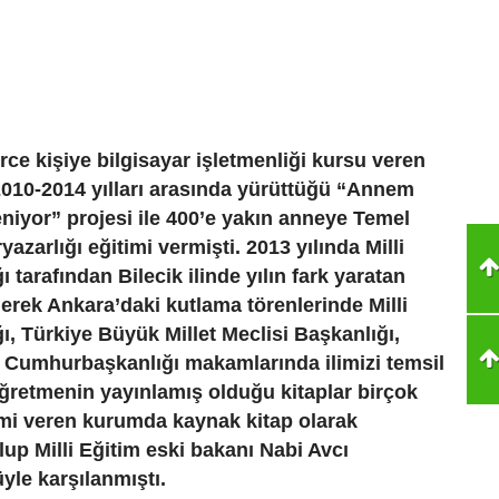
rce kişiye bilgisayar işletmenliği kursu veren
010-2014 yılları arasında yürüttüğü “Annem
niyor” projesi ile 400’e yakın anneye Temel
azarlığı eğitimi vermişti. 2013 yılında Milli
 tarafından Bilecik ilinde yılın fark yaratan
erek Ankara’daki kutlama törenlerinde Milli
ı, Türkiye Büyük Millet Meclisi Başkanlığı,
 Cumhurbaşkanlığı makamlarında ilimizi temsil
ğretmenin yayınlamış olduğu kitaplar birçok
imi veren kurumda kaynak kitap olarak
lup Milli Eğitim eski bakanı Nabi Avcı
yle karşılanmıştı.