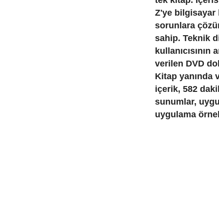
tek kitap. İçeri
Z'ye bilgisayar
sorunlara çözüm 
sahip. Teknik d
kullanıcısının 
verilen DVD dol
Kitap yanında v
içerik, 582 dak
sunumlar, uygu
uygulama örnekl