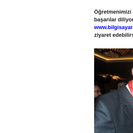
Öğretmenimizi 
başarılar diliy
www.bilgisaya
ziyaret edebilir