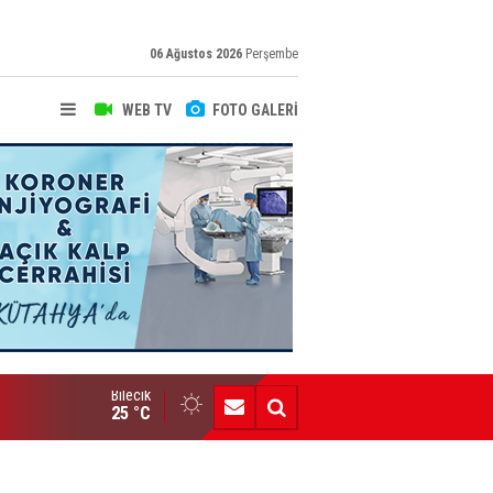
06 Ağustos 2026
Perşembe
WEB TV
FOTO GALERİ
Bilecik
Bozüyük AİHL’den Büyük Başarı
25 °C