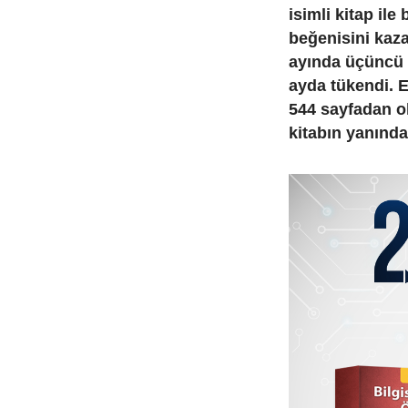
isimli kitap il
beğenisini kaza
ayında üçüncü 
ayda tükendi. Ey
544 sayfadan o
kitabın yanında