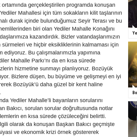
et ortamında gerçekleştirilen programda konuşan
ediler Mahallesi için tüm sokakların kilit taşlarının
malı durak içinde bulunduğumuz Seyir Terası ve bu
nemlilerinden biri olan Yediler Mahalle Konağını
Ye
ndaşlarımıza kazandırdık. Bizler vatandaşlarımızın
m sürmeleri ve hiçbir eksikliklerinin kalmaması için
 ediyoruz. Bu çalışmalarımızla yapımına
iler Mahalle Parkı’nı da en kısa sürede
zlerin hizmetine sunmayı planlıyoruz. Bozüyük
üyor. Bizlere düşen, bu büyüme ve gelişmeyi en iyi
rerek Bozüyük’ü daha güzel bir kent haline
.
Bo
nda Yediler Mahalle’li bayanların sorularını
n Bakıcı, sorulan sorular doğrultusunda notlar
lemlerin en kısa sürede çözüleceğini belirtti.
lgili olarak da konuşan Başkan Bakıcı geçmişte
iyasi ve ekonomik krizi örnek göstererek