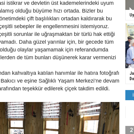
yasi istikrar ve devletin üst kademelerindeki uyum
alamış olduğu büyüme hızı ortada. Bizler bu
Uy
netimdeki çift başlılıkları ortadan kaldırarak bu
eşitli sebepler ile engellenmesini istemiyoruz.
çeşitli sorunlar ile uğraşmaktan bir türlü hak ettiği
amadı. Daha güzel yarınlar için, bir gecede tüm
olduğu olaylar yaşamamak için referandumda
zlerden de tüm bunları düşünerek karar vermenizi
dan kahvaltıya katılan hanımlar ile hatıra fotoğrafı
Ja
Do
 Bakıcı ve eşine Sağlıklı Yaşam Merkezi’ne devam
rafından teşekkür edilerek çiçek takdim edildi.