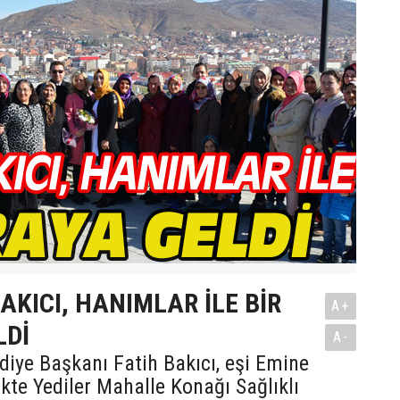
KICI, HANIMLAR İLE BİR
A+
LDİ
A-
iye Başkanı Fatih Bakıcı, eşi Emine
likte Yediler Mahalle Konağı Sağlıklı