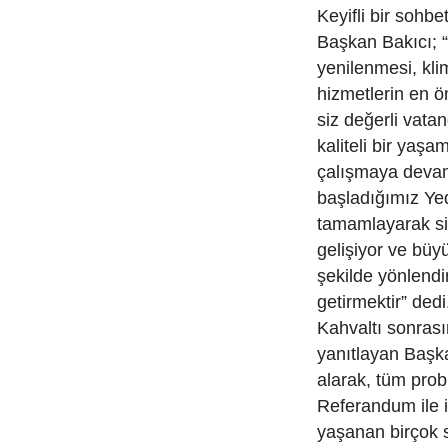
Keyifli bir sohb
Başkan Bakıcı; “Y
yenilenmesi, kli
hizmetlerin en ö
siz değerli vata
kaliteli bir yaşa
çalışmaya devam
başladığımız Yed
tamamlayarak si
gelişiyor ve büy
şekilde yönlendi
getirmektir” dedi
Kahvaltı sonrası
yanıtlayan Başka
alarak, tüm prob
Referandum ile i
yaşanan birçok s