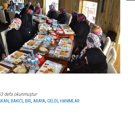
63 defa okunmuştur
,
,
,
,
,
ŞKAN
BAKICI
BİR
ARAYA
GELDİ
HANIMLAR