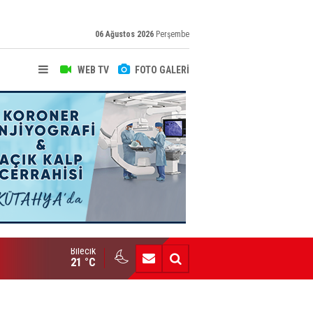
06 Ağustos 2026
Perşembe
WEB TV
FOTO GALERİ
Bilecik
Bozüyük AİHL’den Büyük Başarı
21 °C