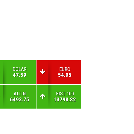
DOLAR
EURO
47.59
54.95
ALTIN
BIST 100
6493.75
13798.82