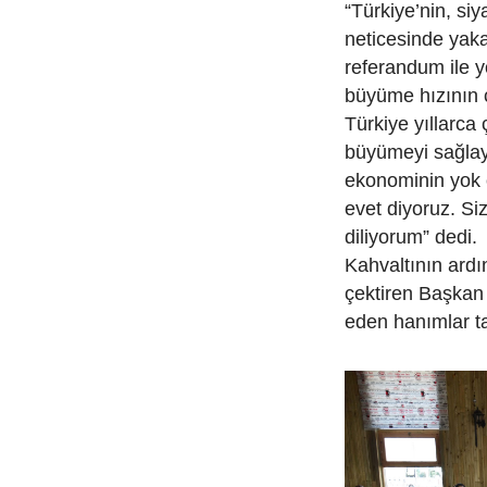
“Türkiye’nin, si
neticesinde yak
referandum ile yö
büyüme hızının ç
Türkiye yıllarca 
büyümeyi sağlay
ekonominin yok 
evet diyoruz. Si
diliyorum” dedi.
Kahvaltının ardın
çektiren Başkan
eden hanımlar ta