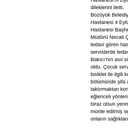
Hastanesi’ni ziy
dileklerini iletti.
Bozüyük Belediy
Hastanesi 4 Eylü
Hastanesi Başh
Müdürü Necati Ç
tedavi gören has
servislerde teda
Bakıcı’nın asıl s
oldu. Çocuk serv
bisiklet ile ilg
bölümünde şifa 
taktırmaktan kor
eğlenceli yönler
biraz olsun yenme
monte edilmiş se
onların sağlıkla