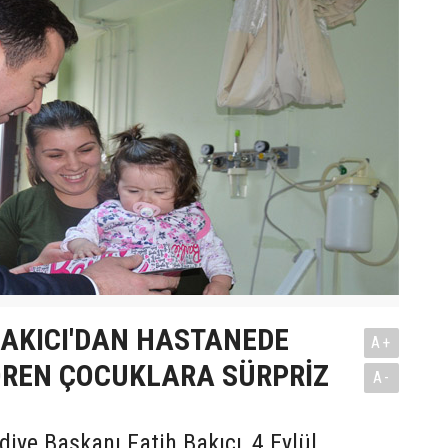
AKICI'DAN HASTANEDE
A+
ÖREN ÇOCUKLARA SÜRPRİZ
A-
iye Başkanı Fatih Bakıcı, 4 Eylül