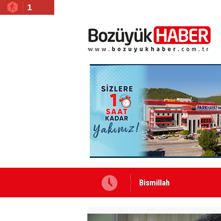
1
Bismillah