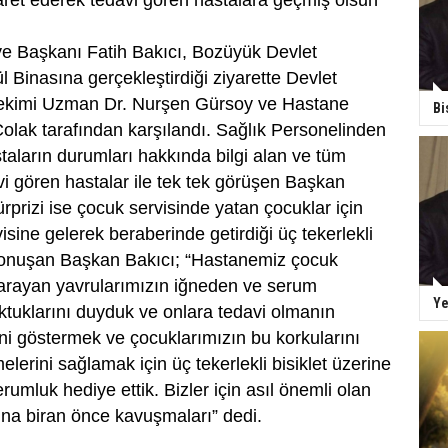
aret ederek tedavi gören hastalara geçmiş olsun
e Başkanı Fatih Bakıcı, Bozüyük Devlet
l Binasına gerçekleştirdiği ziyarette Devlet
ekimi Uzman Dr. Nurşen Gürsoy ve Hastane
Bi
olak tarafından karşılandı. Sağlık Personelinden
taların durumları hakkında bilgi alan ve tüm
vi gören hastalar ile tek tek görüşen Başkan
ürprizi ise çocuk servisinde yatan çocuklar için
isine gelerek beraberinde getirdiği üç tekerlekli
ili konuşan Başkan Bakıcı; “Hastanemiz çocuk
arayan yavrularımızın iğneden ve serum
Ye
ktuklarını duyduk ve onlara tedavi olmanın
ini göstermek ve çocuklarımızın bu korkularını
lerini sağlamak için üç tekerlekli bisiklet üzerine
rumluk hediye ettik. Bizler için asıl önemli olan
rına biran önce kavuşmaları” dedi.