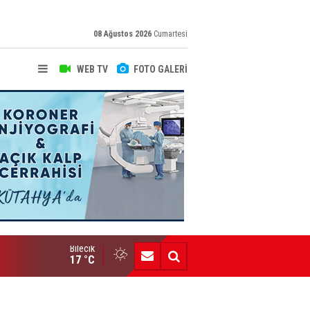
08 Ağustos 2026
Cumartesi
WEB TV
FOTO GALERİ
Bilecik
Yeni Yazarımız İbrahim Kılınç Gazetemizde
17 °C