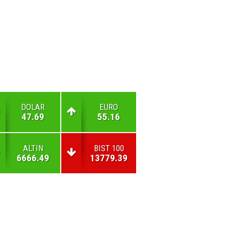
DOLAR
EURO
47.69
55.16
ALTIN
BIST 100
6666.49
13779.39