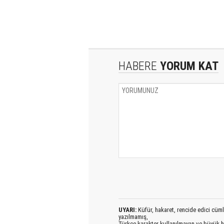
HABERE
YORUM KAT
UYARI:
Küfür, hakaret, rencide edici cümlel
yazılmamış,
Türkçe karakter kullanılmayan ve büyük h