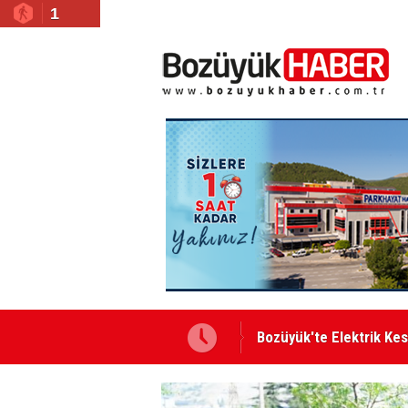
1
Bismillah