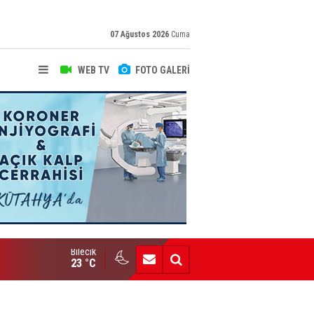
07 Ağustos 2026
Cuma
WEB TV
FOTO GALERİ
Bilecik
Yeni Yazarımız İbrahim Kılınç Gazetemizde
23 °C