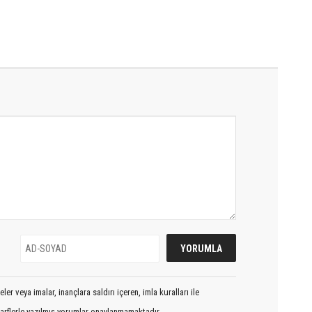
er veya imalar, inançlara saldırı içeren, imla kuralları ile
arflerle yazılmış yorumlar onaylanmamaktadır.