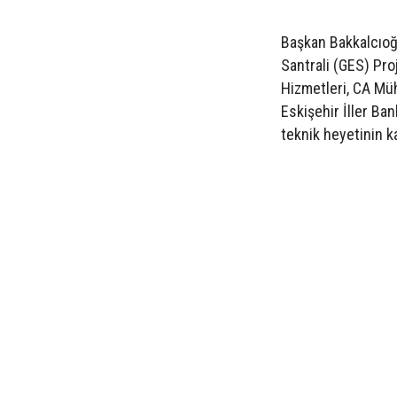
Başkan Bakkalcıoğl
Santrali (GES) Pr
Hizmetleri, CA Müh
Eskişehir İller Ba
teknik heyetinin ka