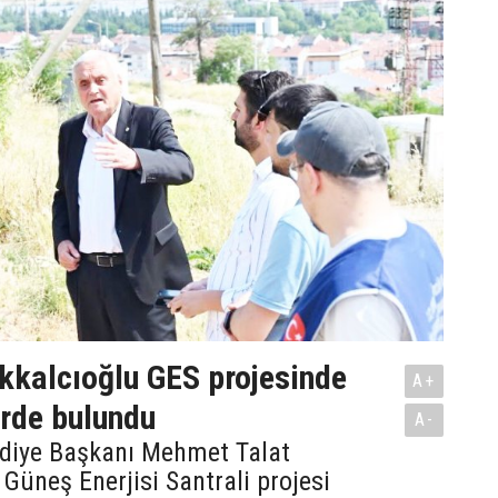
kalcıoğlu GES projesinde
A+
rde bulundu
A-
diye Başkanı Mehmet Talat
 Güneş Enerjisi Santrali projesi