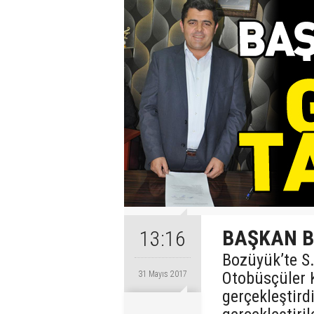
BAŞKAN B
13:16
Bozüyük’te S
Otobüsçüler K
31 Mayıs 2017
gerçekleştird