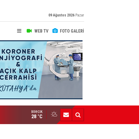
09 Ağustos 2026
Pazar
WEB TV
FOTO GALERİ
Bilecik
Yeni Yazarımız İbrahim Kılınç Gazetemizde
28 °C