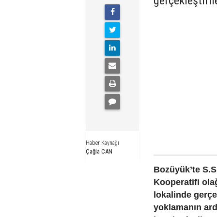
gerçekleştiri
Haber Kaynağı
Çağla CAN
Bozüyük’te S.S
Kooperatifi ola
lokalinde gerçe
yoklamanın ard