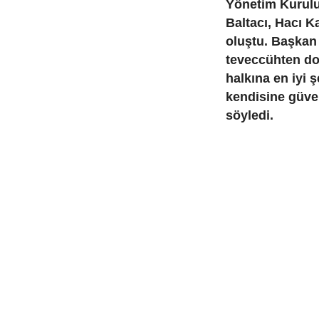
Yönetim Kurulu
Baltacı, Hacı K
oluştu. Başkan 
teveccühten dol
halkına en iyi 
kendisine güve
söyledi.