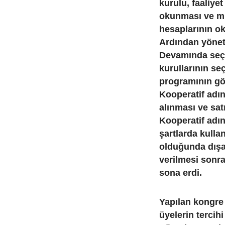
kurulu, faaliye
okunması ve müz
hesaplarının ok
Ardından yöneti
Devamında seçi
kurullarının se
programının gö
Kooperatif adın
alınması ve sat
Kooperatif adın
şartlarda kullan
olduğunda dışa
verilmesi sonr
sona erdi.
Yapılan kongr
üyelerin tercih