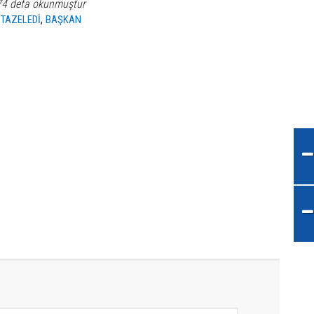
74 defa okunmuştur
,
,
TAZELEDİ
BAŞKAN