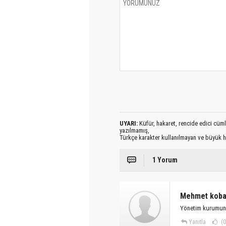
UYARI:
Küfür, hakaret, rencide edici cümlel
yazılmamış,
Türkçe karakter kullanılmayan ve büyük h
1 Yorum
Mehmet kob
Yönetim kurumuna 
Yanıtla
(0