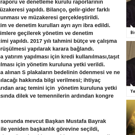
t raporu ve denetleme kurulu raporlarının
akeresi yapıldı. Bilanço, gelir-gider farklı
unması ve müzakeresi gerçekleştirildi.
m ve denetim kurulları ayrı ayrı ibra edildi.
mlere geçilerek yönetim ve denetim
Bi
çimi yapıldı. 2017 yılı tahmini bütçe ve çalışma
rüşülmesi yapılarak karara bağlandı.
a yatırım yapılması için kredi kullanılması,taşıt
ılması için yönetim kuruluna yetki verildi.
a alınan S plakaların bedelinin ödenmesi ve ne
ılacağı hakkında bilgi verilmesi; ihtiyaç
rıdan araç temini için yönetim kuruluna yetki
Ye
asında dilek ve temennilerin ardından kongre
e sonunda mevcut Başkan Mustafa Bayrak
i ile yeniden başkanlık görevine seçildi,