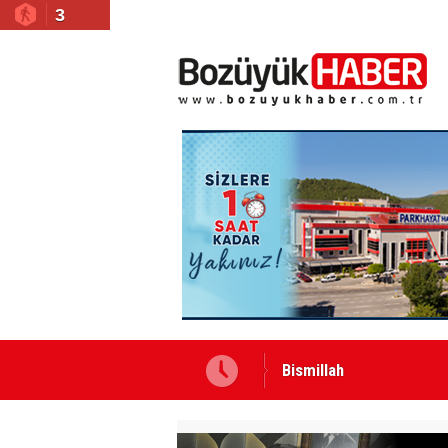
3
Bismillah