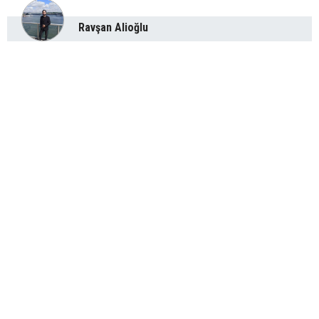
Ravşan Alioğlu