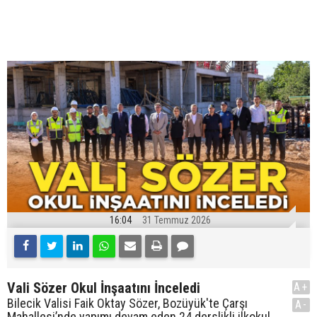
16:04
31 Temmuz 2026
Vali Sözer Okul İnşaatını İnceledi
A+
Bilecik Valisi Faik Oktay Sözer, Bozüyük'te Çarşı
A-
Mahallesi’nde yapımı devam eden 24 derslikli ilkokul