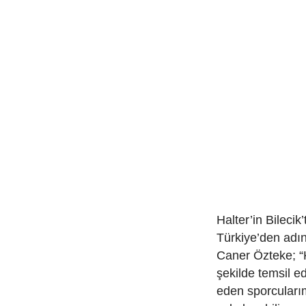
Halter’in Bilecik
Türkiye’den adın
Caner Özteke; “K
şekilde temsil e
eden sporcuları