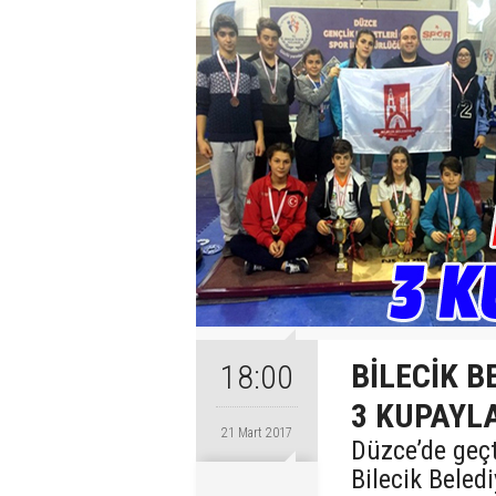
BİLECİK B
18:00
3 KUPAYL
21 Mart 2017
Düzce’de geç
Bilecik Beled