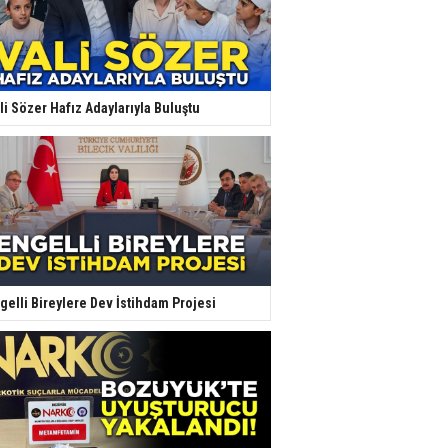
li Sözer Hafız Adaylarıyla Buluştu
gelli Bireylere Dev İstihdam Projesi