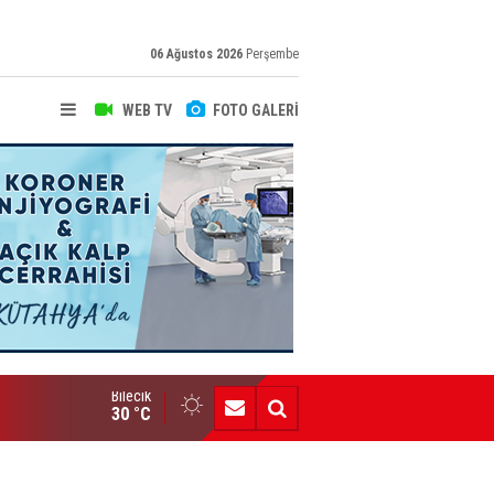
06 Ağustos 2026
Perşembe
WEB TV
FOTO GALERİ
Bilecik
Engelli Bireylere Dev İstihdam Projesi
30 °C