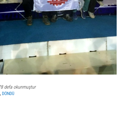
78 defa okunmuştur
,
K
DÖNDÜ