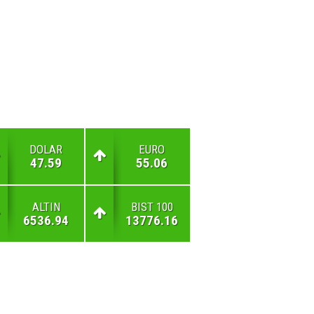
DOLAR
EURO
47.59
55.06
ALTIN
BIST 100
6536.94
13776.16