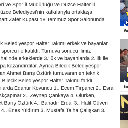
ri ve Spor İl Müdürlüğü ve Düzce Halter İl
Düzce Belediyesi’nin katkılarıyla ortaklaşa
Mart Zafer Kupası 18 Temmuz Spor Salonunda
Va
ik Belediyespor Halter Takımı erkek ve bayanlar
 sporcu ile katıldı. Turnuva sonucu ilimiz
halinde erkeklerde 3.’lük ve bayanlarda 2.’lik ile
upa kazandırdılar. Ayrıca Bilecik Belediyespor
dan Ahmet Barış Öztürk turnuvanın en teknik
 Bilecik Belediyespor Halter Takımı farklı
En
anlarda Edanur Kovuncu 1., Ecem Tırpancı 2., Esra
 Akçapınar 2., Zeynep Çankaya 4. Olurken,
 Barış Öztürk 4., Bahadır Erdal 3., Halil Güven
 4., Enes Yıldırım 3, Mustafa Talha Çalışkan 3.