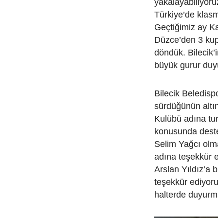
yakalayabiliyoru
Türkiye’de klas
Geçtiğimiz ay K
Düzce’den 3 kupa
döndük. Bilecik’
büyük gurur duy
Bilecik Beledisp
sürdüğünün altın
Kulübü adına tur
konusunda deste
Selim Yağcı olm
adına teşekkür 
Arslan Yıldız’a 
teşekkür ediyoru
halterde duyurm