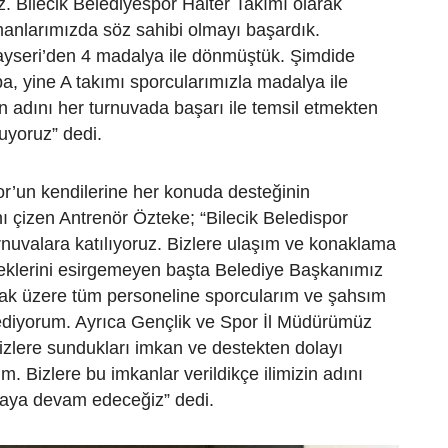
z. Bilecik Belediyespor Halter Takımı olarak
manlarımızda söz sahibi olmayı başardık.
ayseri’den 4 madalya ile dönmüştük. Şimdide
, yine A takımı sporcularımızla madalya ile
in adını her turnuvada başarı ile temsil etmekten
uyoruz” dedi.
or’un kendilerine her konuda desteğinin
ı çizen Antrenör Özteke; “Bilecik Beledispor
nuvalara katılıyoruz. Bizlere ulaşım ve konaklama
klerini esirgemeyen başta Belediye Başkanımız
ak üzere tüm personeline sporcularım ve şahsım
ediyorum. Ayrıca Gençlik ve Spor İl Müdürümüz
bizlere sundukları imkan ve destekten dolayı
m. Bizlere bu imkanlar verildikçe ilimizin adını
aya devam edeceğiz” dedi.