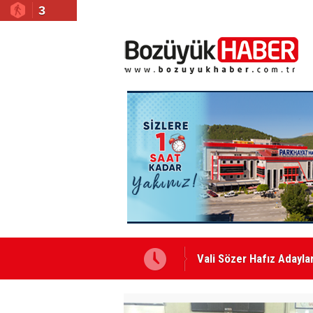
3
Vali Sözer Hafız Adaylar