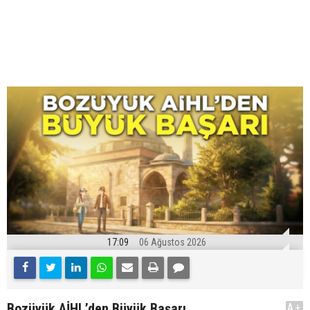
17:09
06 Ağustos 2026
Bozüyük AİHL’den Büyük Başarı
A+