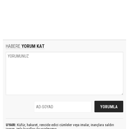
HABERE
YORUM KAT
UYARI:
Küfür, hakaret, rencide edici cümleler veya imalar, inançlara saldırı
içeren, imla kuralları ile yazılmamış,