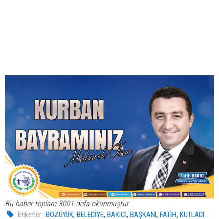
Bu haber toplam 3001 defa okunmuştur
,
,
,
,
,
Etiketler :
BOZÜYÜK
BELEDİYE
BAKICI
BAŞKANI
FATİH
KUTLADI