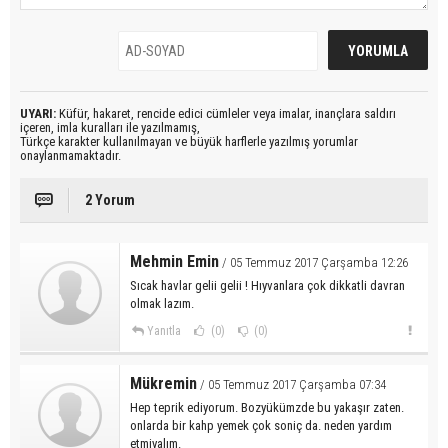
UYARI:
Küfür, hakaret, rencide edici cümleler veya imalar, inançlara saldırı
içeren, imla kuralları ile yazılmamış,
Türkçe karakter kullanılmayan ve büyük harflerle yazılmış yorumlar
onaylanmamaktadır.
2 Yorum
Mehmin Emin
/ 05 Temmuz 2017 Çarşamba 12:26
Sıcak havlar gelii gelii ! Hıyvanlara çok dikkatli davran
olmak lazım.
Yanıtla
(0)
(0)
Mükremin
/ 05 Temmuz 2017 Çarşamba 07:34
Hep teprik ediyorum. Bozyükümzde bu yakaşır zaten.
onlarda bir kahp yemek çok soniç da. neden yardım
etmiyalım.