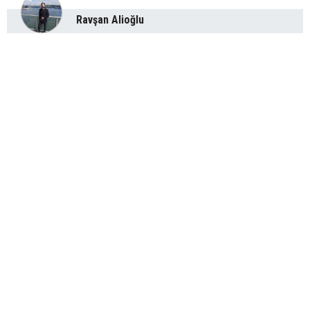
Ravşan Alioğlu