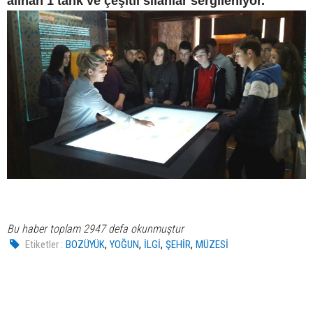
alınan 1 tank ve çeşitli silahlar sergileniyor.
Bu haber toplam 2947 defa okunmuştur
,
,
,
,
Etiketler :
BOZÜYÜK
YOĞUN
İLGİ
ŞEHİR
MÜZESİ