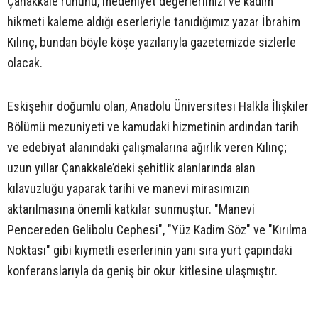
Çanakkale ruhunu, medeniyet değerlerimizi ve kadim
hikmeti kaleme aldığı eserleriyle tanıdığımız yazar İbrahim
Kılınç, bundan böyle köşe yazılarıyla gazetemizde sizlerle
olacak.
Eskişehir doğumlu olan, Anadolu Üniversitesi Halkla İlişkiler
Bölümü mezuniyeti ve kamudaki hizmetinin ardından tarih
ve edebiyat alanındaki çalışmalarına ağırlık veren Kılınç;
uzun yıllar Çanakkale’deki şehitlik alanlarında alan
kılavuzluğu yaparak tarihi ve manevi mirasımızın
aktarılmasına önemli katkılar sunmuştur. "Manevi
Pencereden Gelibolu Cephesi", "Yüz Kadim Söz" ve "Kırılma
Noktası" gibi kıymetli eserlerinin yanı sıra yurt çapındaki
konferanslarıyla da geniş bir okur kitlesine ulaşmıştır.