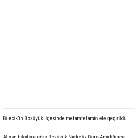
Bilecik'in Bozüyük ilçesinde metamfetamin ele geçirildi.
Alınan bilgilere göre Bozüyük Narkotik Büro Amirliğince