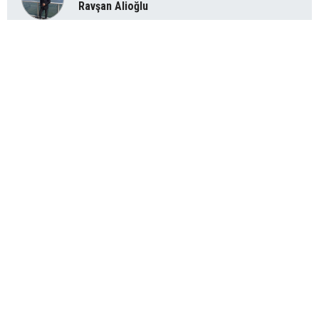
Ravşan Alioğlu