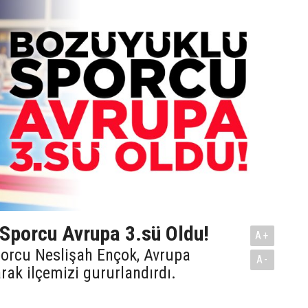
Sporcu Avrupa 3.sü Oldu!
A+
orcu Neslişah Ençok, Avrupa
A-
ak ilçemizi gururlandırdı.