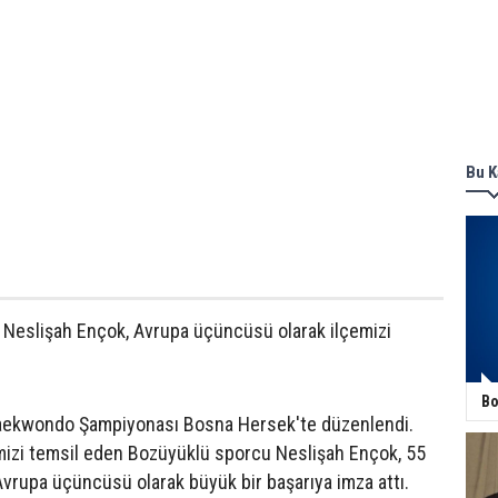
Bu K
Neslişah Ençok, Avrupa üçüncüsü olarak ilçemizi
Bo
Taekwondo Şampiyonası Bosna Hersek'te düzenlendi.
izi temsil eden Bozüyüklü sporcu Neslişah Ençok, 55
vrupa üçüncüsü olarak büyük bir başarıya imza attı.