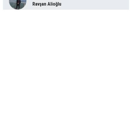
Ravşan Alioğlu