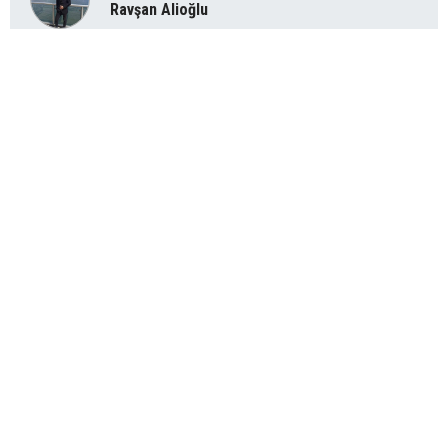
Ravşan Alioğlu