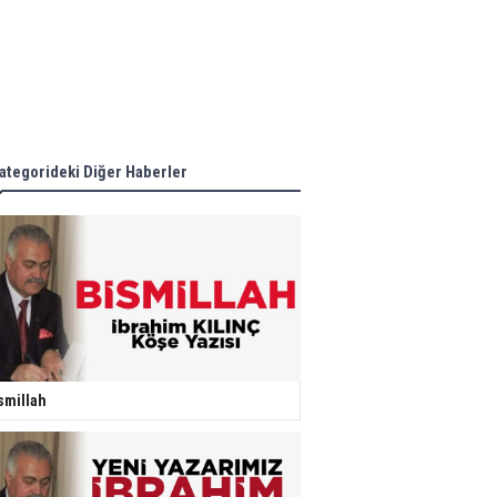
ategorideki Diğer Haberler
smillah