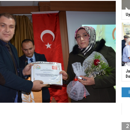
Uy
Ja
Do