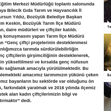
ğitim Merkezi Müdürlüğü toplantı salonunda
ya Bilecik Gıda Tarım ve Hayvancılık İl
rsun Yıldız, Bozüyük Belediye Başkan
im Keskin, Bozüyük Tarım İlçe Müdürü
Ye
 daire müdürleri ve çiftçiler katıldı.
ış konuşmasını yapan Tarım İlçe Müdürü
 “Genç çiftçi projelerinin desteklenmesi
lığımızca tarımda sürdürülebilirliğin
ç çiftçilerin girşimciliğinin desteklenerek,
nin yükseltilmesi ve kırsalda genç nüfusun
tkı sağlamak amacıyla yürütülmektedir. Bu
lemekteki amacımız tarımımızın yükünü çeken
Bo
mız bayanların bu sektörde var olduğunu ön
, farkındalık yaratmak ve 2016 yılında ilçemiz
tek alan kadın çiftçilerimizin bilgi ve
tırmaktır” dedi
.