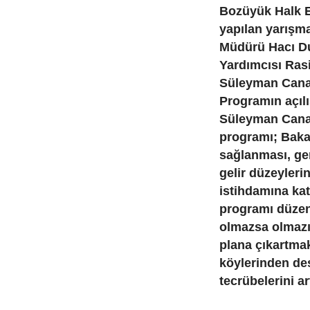
Bozüyük Halk E
yapılan yarışma
Müdürü Hacı Du
Yardımcısı Ras
Süleyman Canan,
Programın açıl
Süleyman Canan
programı; Bakan
sağlanması, gen
gelir düzeyleri
istihdamına ka
programı düzen
olmazsa olmazı
plana çıkartmak
köylerinden des
tecrübelerini ar