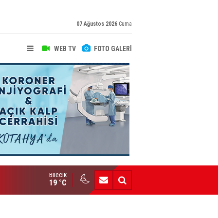
07 Ağustos 2026
Cuma
WEB TV
FOTO GALERİ
Bilecik
Bozüyük AİHL’den Büyük Başarı
19 °C