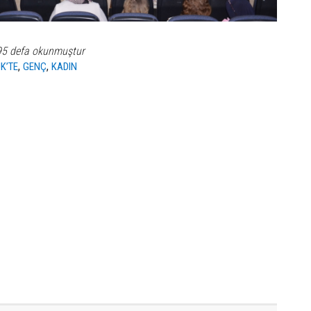
95 defa okunmuştur
,
,
K’TE
GENÇ
KADIN