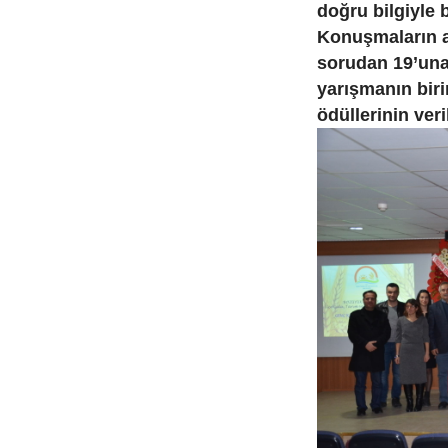
doğru bilgiyle 
Konuşmaların ar
sorudan 19’un
yarışmanın biri
ödüllerinin ver