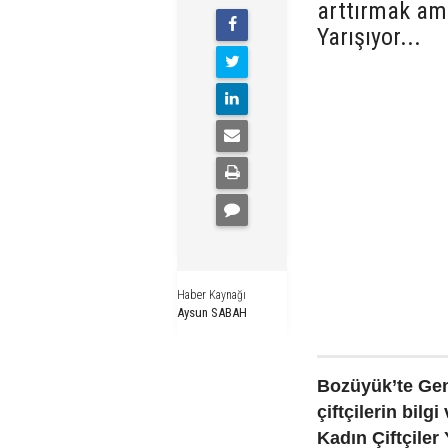
arttırmak ama
Yarışıyor...
Haber Kaynağı
Aysun SABAH
Bozüyük’te Gen
çiftçilerin bilg
Kadın Çiftçiler