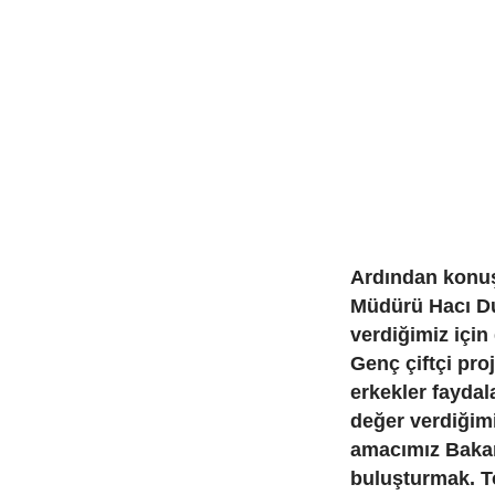
Ardından konuş
Müdürü Hacı Du
verdiğimiz için
Genç çiftçi pro
erkekler faydal
değer verdiğim
amacımız Bakanl
buluşturmak. T