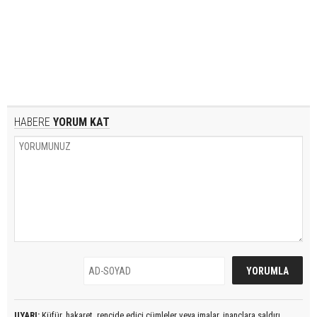
HABERE
YORUM KAT
UYARI:
Küfür, hakaret, rencide edici cümleler veya imalar, inançlara saldırı