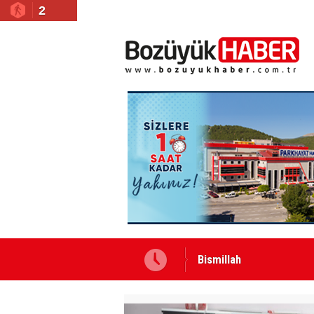
2
Bismillah