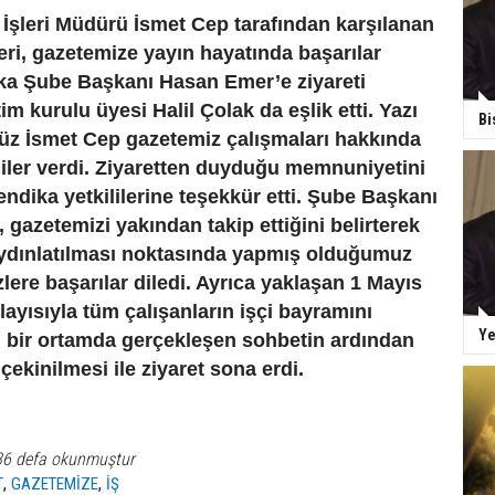
İşleri Müdürü İsmet Cep tarafından karşılanan
leri, gazetemize yayın hayatında başarılar
ika Şube Başkanı Hasan Emer’e ziyareti
im kurulu üyesi Halil Çolak da eşlik etti. Yazı
Bi
üz İsmet Cep gazetemiz çalışmaları hakkında
giler verdi. Ziyaretten duyduğu memnuniyetini
sendika yetkililerine teşekkür etti. Şube Başkanı
gazetemizi yakından takip ettiğini belirterek
dınlatılması noktasında yapmış olduğumuz
lere başarılar diledi. Ayrıca yaklaşan 1 Mayıs
layısıyla tüm çalışanların işçi bayramını
Ye
i bir ortamda gerçekleşen sohbetin ardından
 çekinilmesi ile ziyaret sona erdi.
36 defa okunmuştur
,
,
T
GAZETEMİZE
İŞ