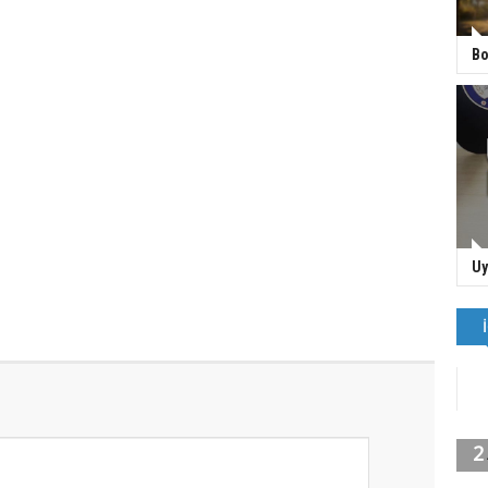
Bo
Uy