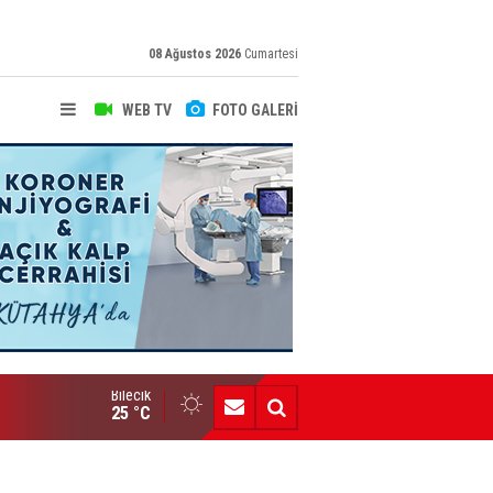
08 Ağustos 2026
Cumartesi
WEB TV
FOTO GALERİ
Bilecik
Yeni Yazarımız İbrahim Kılınç Gazetemizde
25 °C