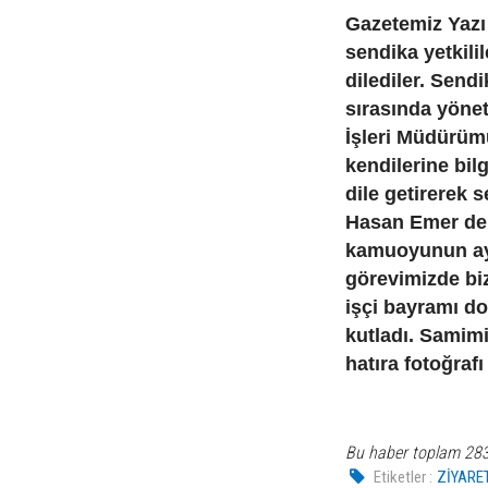
Gazetemiz Yazı 
sendika yetkili
dilediler. Send
sırasında yönet
İşleri Müdürüm
kendilerine bil
dile getirerek 
Hasan Emer de, 
kamuoyunun ay
görevimizde biz
işçi bayramı do
kutladı. Samim
hatıra fotoğrafı
Bu haber toplam 28
Etiketler :
ZİYARE