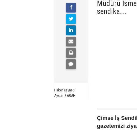
Müdürü İsmet
sendika...
Haber Kaynağı
Aysun SABAH
Çimse İş Send
gazetemizi ziyar