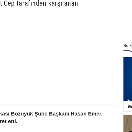
 Cep tarafından karşılanan
Bu K
Bo
ikası Bozüyük Şube Başkanı Hasan Emer,
et etti.