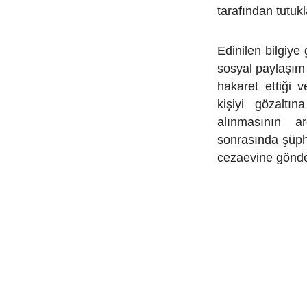
tarafından tutuk
Edinilen bilgiye
sosyal paylaşım
hakaret ettiği 
kişiyi gözaltın
alınmasının 
sonrasında şüph
cezaevine gönder