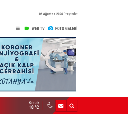
06 Ağustos 2026
Perşembe
WEB TV
FOTO GALERİ
Bilecik
Engelli Bireylere Dev İstihdam Projesi
18 °C