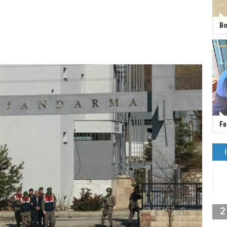
Bo
Fa