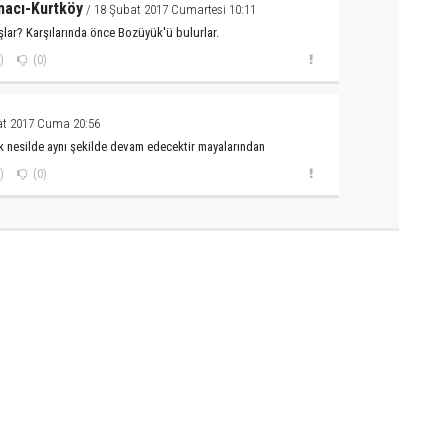
acı-Kurtköy
/ 18 Şubat 2017 Cumartesi 10:11
ışlar? Karşılarında önce Bozüyük'ü bulurlar.
)
(0)
at 2017 Cuma 20:56
 nesilde aynı şekilde devam edecektir mayalarından
)
(0)