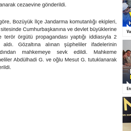
lanarak cezaevine gönderildi.
 göre, Bozüyük İlçe Jandarma komutanlığı ekipleri,
 sitesinde Cumhurbaşkanına ve devlet büyüklerine
Va
ve terör örgütü propagandası yaptığı iddiasıyla 2
a aldı. Gözaltına alınan şüpheliler ifadelerinin
ardından mahkemeye sevk edildi. Mahkeme
eliler Abdülhadi G. ve oğlu Mesut G. tutuklanarak
ildi.
En