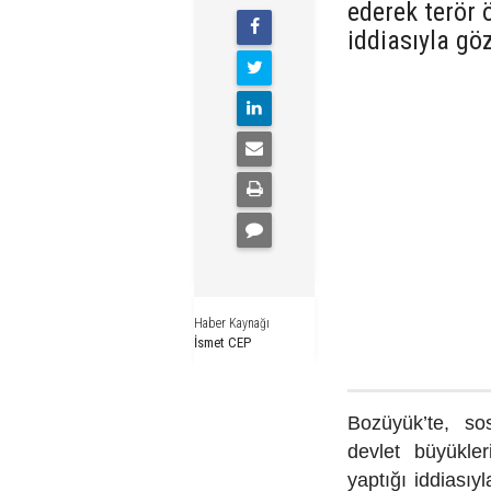
ederek terör 
iddiasıyla göz
Haber Kaynağı
İsmet CEP
Bozüyük’te, s
devlet büyükle
yaptığı iddiasıy