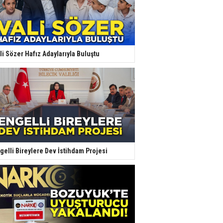
li Sözer Hafız Adaylarıyla Buluştu
gelli Bireylere Dev İstihdam Projesi