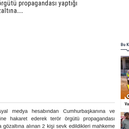
örgütü propagandası yaptığı
altına...
Bu K
Va
osyal medya hesabından Cumhurbaşkanına ve
rine hakaret ederek terör örgütü propagandası
la gözaltına alınan 2 kişi sevk edildikleri mahkeme