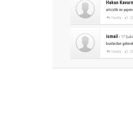
Hakan Kavurm
artizzlik mi yapm
Yanıtla
(0
ismail
/ 17 Şub
bunlardan gelecek
Yanıtla
(0