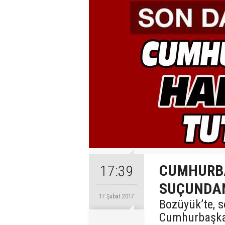
CUMHURB
17:39
SUÇUNDAN
17 Şubat 2017
Bozüyük’te, 
Cumhurbaşkan