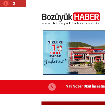
2
Vali Sözer Hafız Adaylar