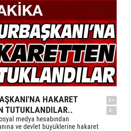
AŞKANI'NA HAKARET
A+
 TUTUKLANDILAR..
A-
sosyal medya hesabından
ına ve devlet büyüklerine hakaret