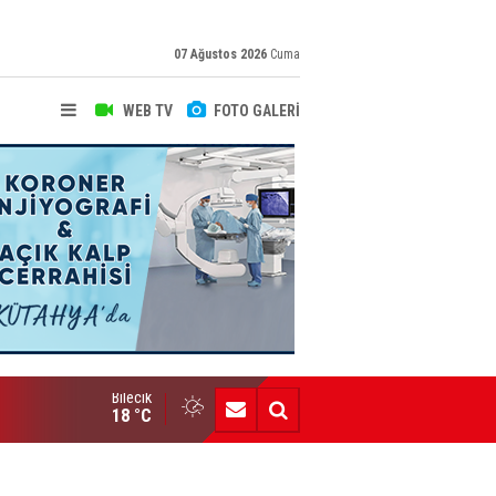
07 Ağustos 2026
Cuma
WEB TV
FOTO GALERİ
Bilecik
Yeni Yazarımız İbrahim Kılınç Gazetemizde
18 °C