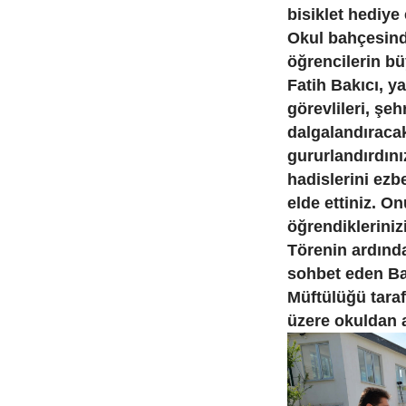
bisiklet hediye e
Okul bahçesinde
öğrencilerin bü
Fatih Bakıcı, y
görevlileri, şeh
dalgalandıracak
gururlandırdın
hadislerini ezb
elde ettiniz. O
öğrendikleriniz
Törenin ardında
sohbet eden Ba
Müftülüğü tara
üzere okuldan a