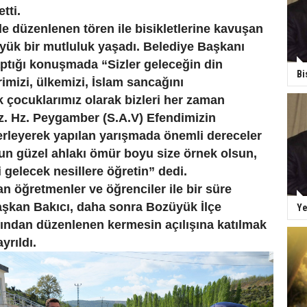
tti.
 düzenlenen tören ile bisikletlerine kavuşan
yük bir mutluluk yaşadı. Belediye Başkanı
aptığı konuşmada “Sizler geleceğin din
Bi
rimizi, ülkemizi, İslam sancağını
 çocuklarımız olarak bizleri her zaman
ız. Hz. Peygamber (S.A.V) Efendimizin
erleyerek yapılan yarışmada önemli dereceler
nun güzel ahlakı ömür boyu size örnek olsun,
i gelecek nesillere öğretin” dedi.
n öğretmenler ve öğrenciler ile bir süre
şkan Bakıcı, daha sonra Bozüyük İlçe
Ye
fından düzenlenen kermesin açılışına katılmak
yrıldı.