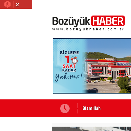
2
Bismillah