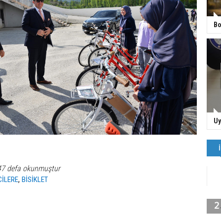
Bo
Uy
47 defa okunmuştur
,
İLERE
BİSİKLET