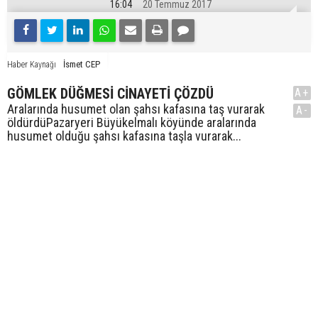
16:04
20 Temmuz 2017
İsmet CEP
Haber Kaynağı
GÖMLEK DÜĞMESİ CİNAYETİ ÇÖZDÜ
A+
Aralarında husumet olan şahsı kafasına taş vurarak
A-
öldürdüPazaryeri Büyükelmalı köyünde aralarında
husumet olduğu şahsı kafasına taşla vurarak...