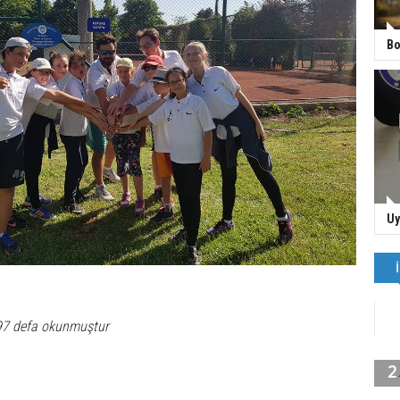
Bo
Uy
97 defa okunmuştur