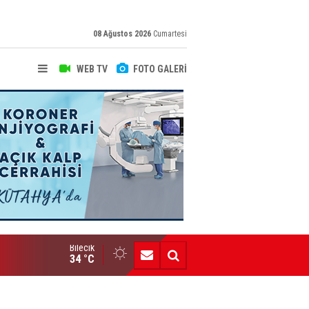
08 Ağustos 2026
Cumartesi
WEB TV
FOTO GALERİ
Bilecik
Yeni Yazarımız İbrahim Kılınç Gazetemizde
34 °C