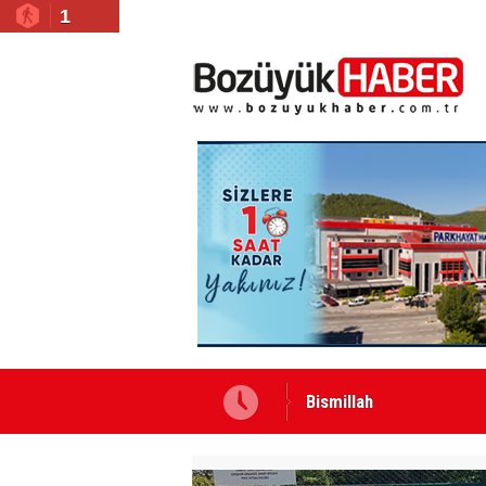
1
Bismillah