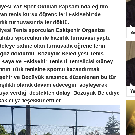
yesi Yaz Spor Okulları kapsamında eğitim
an tenis kursu öğrencileri Eskişehir’de
ırlık turnuvasında ter döktü.
yesi Tenis sporcuları Eskişehir Organize
Bi
lübü sporcuları ile hazırlık turnuvası yaptı.
eleye sahne olan turnuvada öğrencilerin
 göz doldurdu. Bozüyük Belediyesi Tenis
Kaya ve Eskişehir Tenis İl Temsilcisi Güney
rının Türk tenisine sporcu kazandırmak
şehir ve Bozüyük arasında düzenlenen bu tür
rşılıklı olarak devam edeceğini söyleyerek
Ye
uya verdiği destekten dolayı Bozüyük Belediye
akıcı’ya teşekkür ettiler.