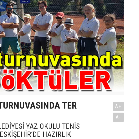
 TURNUVASINDA TER
A+
R
A-
EDİYESİ YAZ OKULU TENİS
ESKİŞEHİR’DE HAZIRLIK