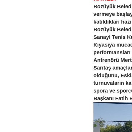
Bozüyük Beledi
vermeye başlay
katıldıkları haz
Bozüyük Beledi
Sanayi Tenis Ku
Kıyasıya mücad
performansları
Antrenörü Mert 
Sarıtaş amaçla
olduğunu, Eski
turnuvaların ka
spora ve sporc
Başkanı Fatih B