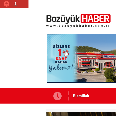
1
Bismillah