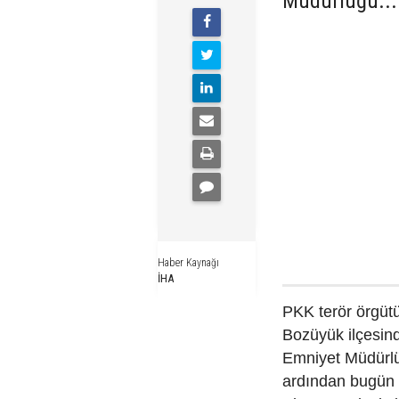
Müdürlüğü...
Haber Kaynağı
İHA
PKK terör örgüt
Bozüyük ilçesinde
Emniyet Müdürl
ardından bugün 