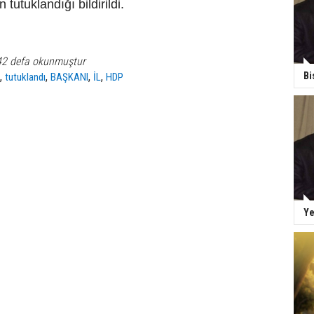
tutuklandığı bildirildi.
42 defa okunmuştur
,
,
,
,
Bi
K
tutuklandı
BAŞKANI
İL
HDP
Ye