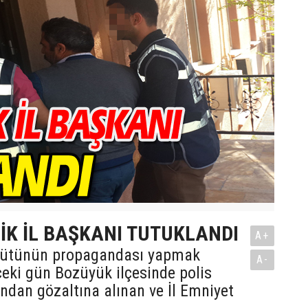
İK İL BAŞKANI TUTUKLANDI
A+
gütünün propagandası yapmak
A-
ceki gün Bozüyük ilçesinde polis
fından gözaltına alınan ve İl Emniyet