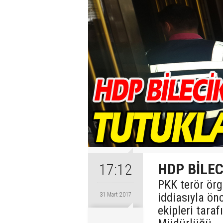
HDP BİLEC
17:12
PKK terör ör
iddiasıyla ön
31 Mart 2017
ekipleri tara