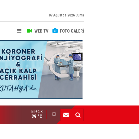
07 Ağustos 2026
Cuma
WEB TV
FOTO GALERİ
Bilecik
Yeni Yazarımız İbrahim Kılınç Gazetemizde
29 °C