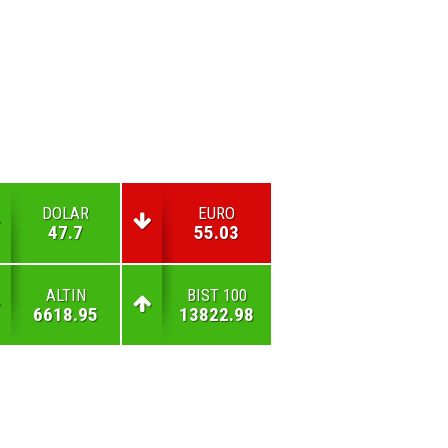
DOLAR
EURO
47.7
55.03
ALTIN
BIST 100
6618.95
13822.98