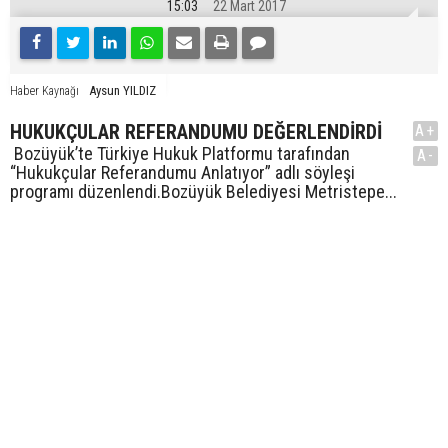
15:03
22 Mart 2017
Aysun YILDIZ
Haber Kaynağı
HUKUKÇULAR REFERANDUMU DEĞERLENDİRDİ
A+
Bozüyük’te Türkiye Hukuk Platformu tarafından
A-
“Hukukçular Referandumu Anlatıyor” adlı söyleşi
programı düzenlendi.Bozüyük Belediyesi Metristepe...