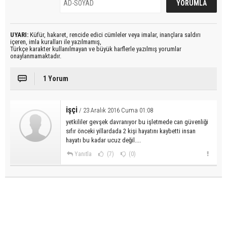
UYARI:
Küfür, hakaret, rencide edici cümleler veya imalar, inançlara saldırı
içeren, imla kuralları ile yazılmamış,
Türkçe karakter kullanılmayan ve büyük harflerle yazılmış yorumlar
onaylanmamaktadır.
1 Yorum
işçi
/ 23 Aralık 2016 Cuma 01:08
yetkililer gevşek davranıyor bu işletmede can güvenliği
sıfır önceki yillardada 2 kişi hayatını kaybetti insan
hayatı bu kadar ucuz değil....
Yanıtla
(7)
(0)