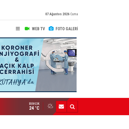
07 Ağustos 2026
Cuma
WEB TV
FOTO GALERİ
Bilecik
Yeni Yazarımız İbrahim Kılınç Gazetemizde
24 °C