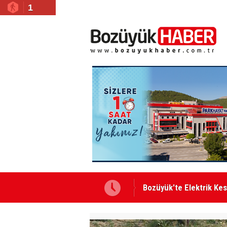
1
Bismillah