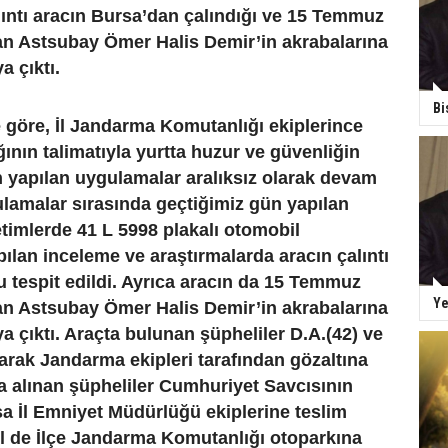
ıntı aracın Bursa’dan çalındığı ve 15 Temmuz
lan Astsubay Ömer Halis Demir’in akrabalarına
a çıktı.
Bi
e göre, İl Jandarma Komutanlığı ekiplerince
ğının talimatıyla yurtta huzur ve güvenliğin
n yapılan uygulamalar aralıksız olarak devam
lamalar sırasında geçtiğimiz gün yapılan
timlerde 41 L 5998 plakalı otomobil
ılan inceleme ve araştırmalarda aracın çalıntı
 tespit edildi. Ayrıca aracın da 15 Temmuz
Ye
lan Astsubay Ömer Halis Demir’in akrabalarına
ya çıktı. Araçta bulunan şüpheliler D.A.(42) ve
narak Jandarma ekipleri tarafından gözaltına
na alınan şüpheliler Cumhuriyet Savcısının
sa İl Emniyet Müdürlüğü ekiplerine teslim
il de İlçe Jandarma Komutanlığı otoparkına