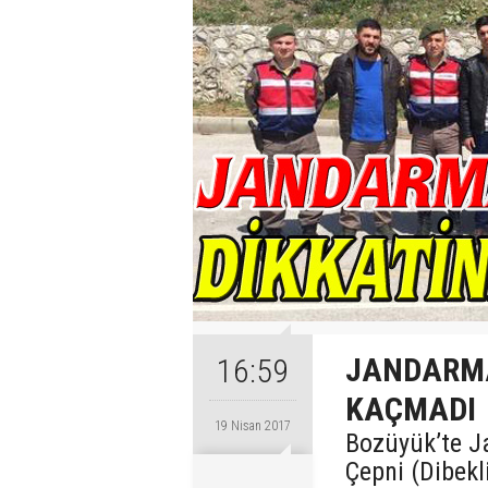
JANDARMA
16:59
KAÇMADI
19 Nisan 2017
Bozüyük’te J
Çepni (Dibekl