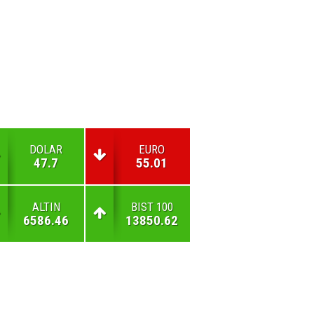
DOLAR
EURO
47.7
55.01
ALTIN
BIST 100
6586.46
13850.62