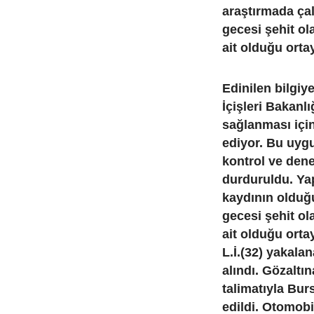
araştırmada çal
gecesi şehit o
ait olduğu ortay
Edinilen bilgiy
İçişleri Bakanlı
sağlanması içi
ediyor. Bu uygu
kontrol ve dene
durduruldu. Yap
kaydının olduğu
gecesi şehit o
ait olduğu orta
L.İ.(32) yakala
alındı. Gözaltı
talimatıyla Bur
edildi. Otomob