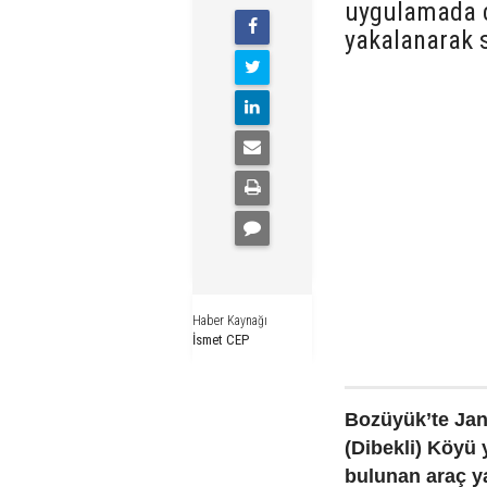
uygulamada ç
yakalanarak s
Haber Kaynağı
İsmet CEP
Bozüyük’te Jan
(Dibekli) Köyü 
bulunan araç ya