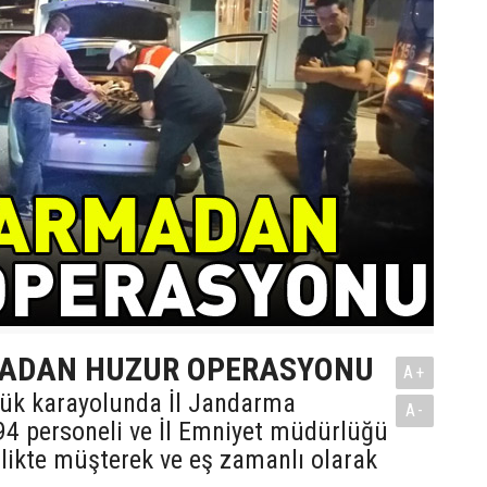
ADAN HUZUR OPERASYONU
A+
yük karayolunda İl Jandarma
A-
94 personeli ve İl Emniyet müdürlüğü
birlikte müşterek ve eş zamanlı olarak