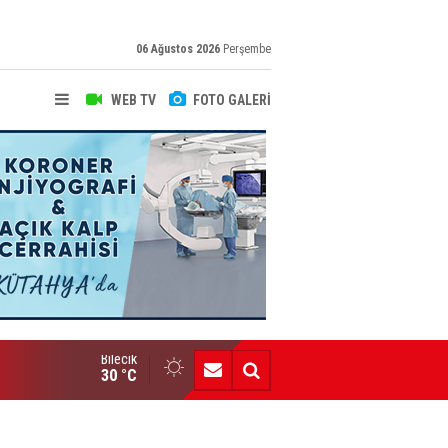
06 Ağustos 2026
Perşembe
WEB TV
FOTO GALERİ
Bilecik
Engelli Bireylere Dev İstihdam Projesi
30 °C