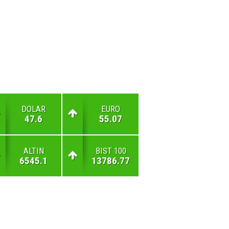
DOLAR
EURO
47.6
55.07
ALTIN
BIST 100
6545.1
13786.77