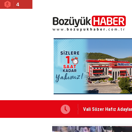
4
Vali Sözer Hafız Adaylar