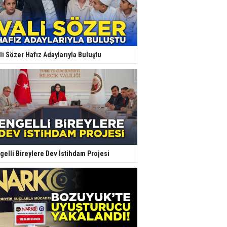
li Sözer Hafız Adaylarıyla Buluştu
gelli Bireylere Dev İstihdam Projesi