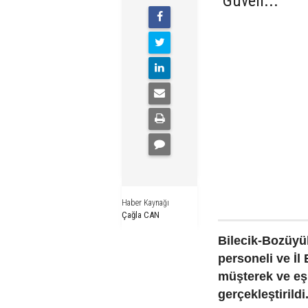
''Güven...
Haber Kaynağı
Çağla CAN
Bilecik-Bozüyü
personeli ve İl
müşterek ve eş
gerçekleştirildi