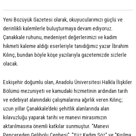
Yeni Bozüyük Gazetesi olarak, okuyucularımızı güçlü ve
derinlikli kalemlerle buluşturmaya devam ediyoruz.
Çanakkale ruhunu, medeniyet değerlerimizi ve kadim
hikmeti kaleme aldığı eserleriyle tanıdığımız yazar İbrahim
Kılınç, bundan böyle köşe yazılarıyla gazetemizde sizlerle
olacak.
Eskişehir doğumlu olan, Anadolu Üniversitesi Halkla İlişkiler
Bölümü mezuniyeti ve kamudaki hizmetinin ardından tarih
ve edebiyat alanındaki çalışmalarına ağırlık veren Kılınç;
uzun yıllar Çanakkale’deki şehitlik alanlarında alan
kılavuzluğu yaparak tarihi ve manevi mirasımızın
aktarılmasına önemli katkılar sunmuştur. "Manevi
Pencereden Gelibolu Cephesi", "Yüz Kadim Söz" ve "Kırılma