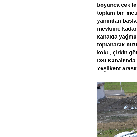
boyunca çekilen
toplam bin met
yanından başla
mevkiine kadar
kanalda yağmur 
toplanarak büzl
koku, çirkin gö
DSİ Kanalı’nda 
Yeşilkent arası