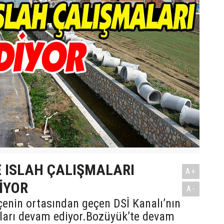
 ISLAH ÇALIŞMALARI
A+
İYOR
A-
çenin ortasından geçen DSİ Kanalı’nın
aları devam ediyor.Bozüyük’te devam