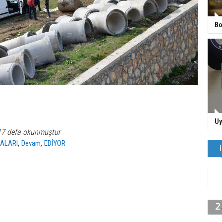
Bo
Uy
17 defa okunmuştur
,
,
ALARI
Devam
EDİYOR