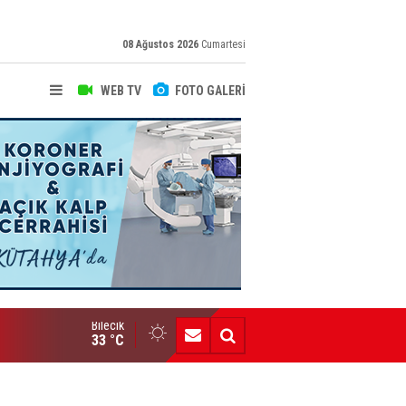
08 Ağustos 2026
Cumartesi
WEB TV
FOTO GALERİ
Bilecik
Yeni Yazarımız İbrahim Kılınç Gazetemizde
33 °C