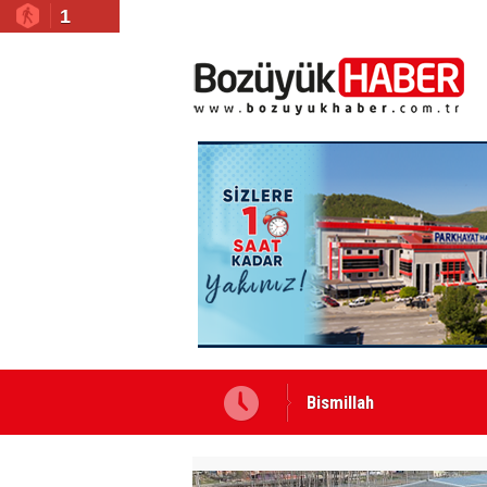
1
Bismillah