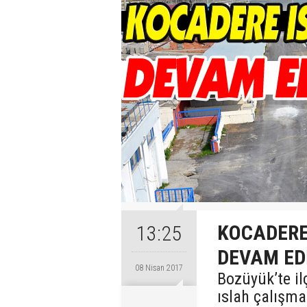
KOCADERE
13:25
DEVAM ED
08 Nisan 2017
Bozüyük’te il
ıslah çalışm