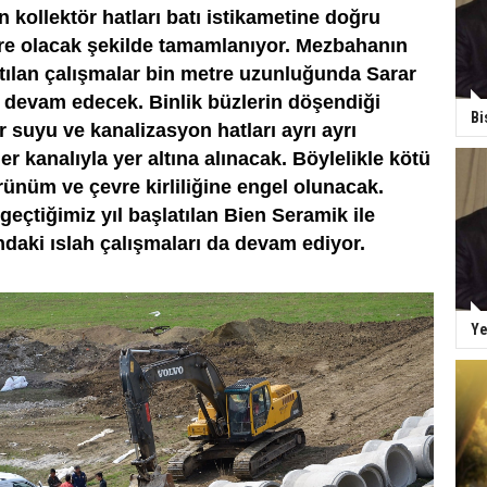
 kollektör hatları batı istikametine doğru
re olacak şekilde tamamlanıyor. Mezbahanın
tılan çalışmalar bin metre uzunluğunda Sarar
 devam edecek. Binlik büzlerin döşendiği
Bi
suyu ve kanalizasyon hatları ayrı ayrı
er kanalıyla yer altına alınacak. Böylelikle kötü
rünüm ve çevre kirliliğine engel olunacak.
geçtiğimiz yıl başlatılan Bien Seramik ile
ndaki ıslah çalışmaları da devam ediyor.
Ye