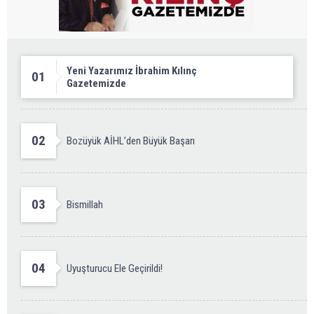
Yeni Yazarımız İbrahim Kılınç
01
Gazetemizde
02
Bozüyük AİHL’den Büyük Başarı
03
Bismillah
04
Uyuşturucu Ele Geçirildi!