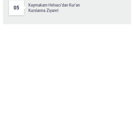
Kaymakam Helvacı'dan Kur'an
05
Kurslarına Ziyaret