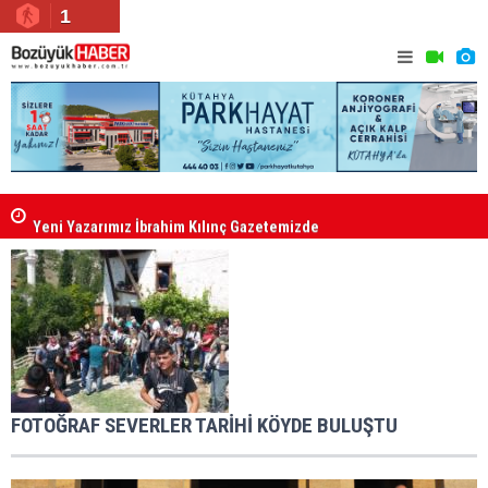
1
Yeni Yazarımız İbrahim Kılınç Gazetemizde
Bozüyük Aİ
FOTOĞRAF SEVERLER TARİHİ KÖYDE BULUŞTU