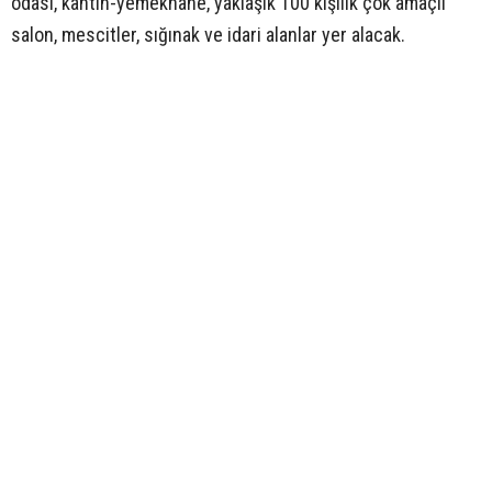
odası, kantin-yemekhane, yaklaşık 100 kişilik çok amaçlı
salon, mescitler, sığınak ve idari alanlar yer alacak.