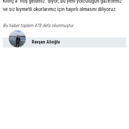
Kılınç’a "hoş geldiniz" diyor; bu yeni yolculuğun gazetemiz
ve siz kıymetli okurlarımız için hayırlı olmasını diliyoruz.
Bu haber toplam 478 defa okunmuştur
Ravşan Alioğlu