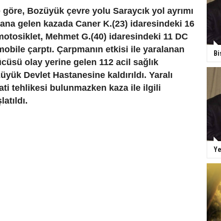
e göre, Bozüyük çevre yolu Saraycık yol ayrımı
ana gelen kazada Caner K.(23) idaresindeki 16
motosiklet, Mehmet G.(40) idaresindeki 11 DC
mobile çarptı. Çarpmanın etkisi ile yaralanan
Bi
cüsü olay yerine gelen 112 acil sağlık
üyük Devlet Hastanesine kaldırıldı. Yaralı
i tehlikesi bulunmazken kaza ile ilgili
latıldı.
Ye