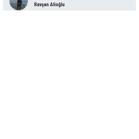
Ravşan Alioğlu