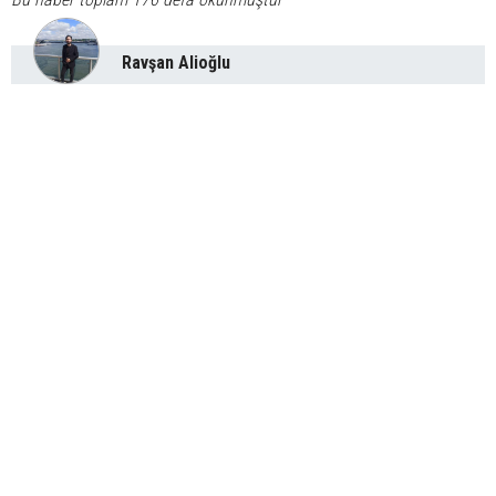
Ravşan Alioğlu