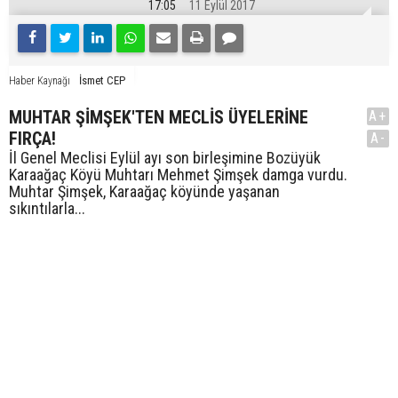
17:05
11 Eylül 2017
İsmet CEP
Haber Kaynağı
MUHTAR ŞİMŞEK'TEN MECLİS ÜYELERİNE
A+
FIRÇA!
A-
İl Genel Meclisi Eylül ayı son birleşimine Bozüyük
Karaağaç Köyü Muhtarı Mehmet Şimşek damga vurdu.
Muhtar Şimşek, Karaağaç köyünde yaşanan
sıkıntılarla...