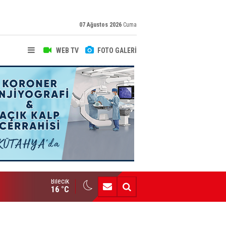
07 Ağustos 2026
Cuma
WEB TV
FOTO GALERİ
Bilecik
Bozüyük AİHL’den Büyük Başarı
16 °C