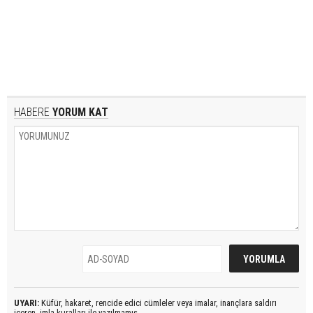
HABERE
YORUM KAT
UYARI:
Küfür, hakaret, rencide edici cümleler veya imalar, inançlara saldırı
içeren, imla kuralları ile yazılmamış,