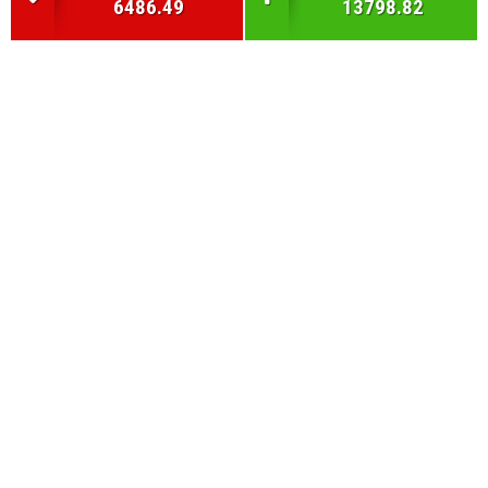
6486.49
13798.82