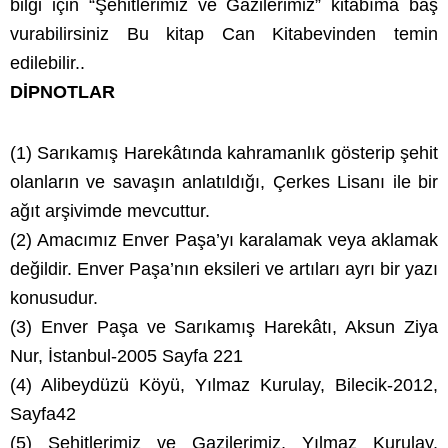
bilgi için “Şehitlerimiz ve Gazilerimiz” kitabıma baş
vurabilirsiniz Bu kitap Can Kitabevinden temin
edilebilir..
DİPNOTLAR
(1) Sarıkamış Harekâtında kahramanlık gösterip şehit
olanların ve savaşın anlatıldığı, Çerkes Lisanı ile bir
ağıt arşivimde mevcuttur.
(2) Amacımız Enver Paşa’yı karalamak veya aklamak
değildir. Enver Paşa’nın eksileri ve artıları ayrı bir yazı
konusudur.
(3) Enver Paşa ve Sarıkamış Harekâtı, Aksun Ziya
Nur, İstanbul-2005 Sayfa 221
(4) Alibeydüzü Köyü, Yılmaz Kurulay, Bilecik-2012,
Sayfa42
(5) Şehitlerimiz ve Gazilerimiz, Yılmaz Kurulay,