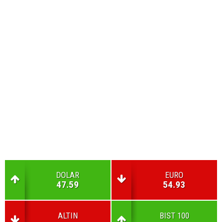
DOLAR
EURO
47.59
54.93
ALTIN
BIST 100