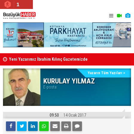
1
Yeni Yazarımız İbrahim Kılınç Gazetemizde
Bozüyük Aİ
Yazarın Tüm Yazıları >
KURULAY YILMAZ
E-posta:
09:50
14 Ocak 2017