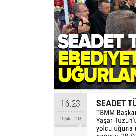
SEADET T
16:23
TBMM Başkanve
Yaşar Tüzün’
28 Şubat 2018
yolculuğuna 