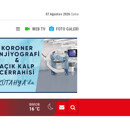
07 Ağustos 2026
Cuma
WEB TV
FOTO GALERİ
Bilecik
Bozüyük AİHL’den Büyük Başarı
16 °C