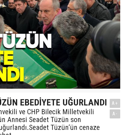
ÜZÜN EBEDİYETE UĞURLANDI
A+
kili ve CHP Bilecik Milletvekili
A-
ün Annesi Seadet Tüzün son
uğurlandı.Seadet Tüzün’ün cenaze