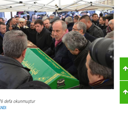
76 defa okunmuştur
NDI