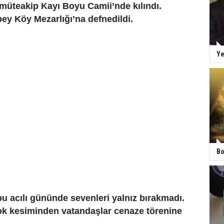
müteakip Kayı Boyu Camii’nde kılındı.
ey Köy Mezarlığı’na defnedildi.
Ye
Bo
bu acılı gününde sevenleri yalnız bırakmadı.
k kesiminden vatandaşlar cenaze törenine