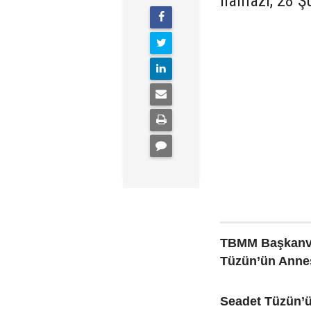
namazı, 28 Şu
TBMM Başkanvek
Tüzün’ün Annes
Seadet Tüzün’