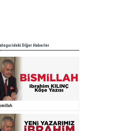
ategorideki Diğer Haberler
smillah