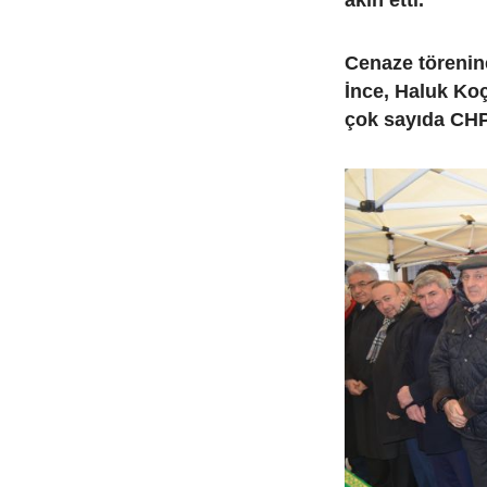
akın etti.
Cenaze törenin
İnce, Haluk Koç
çok sayıda CHP 