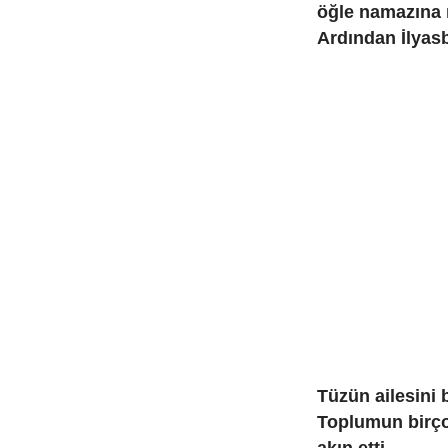
öğle namazına 
Ardından İlyasb
Tüzün ailesini 
Toplumun birço