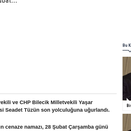
bat...
Bu K
ili ve CHP Bilecik Milletvekili Yaşar
Bi
i Seadet Tüzün son yolculuğuna uğurlandı.
ün cenaze namazı, 28 Şubat Çarşamba günü