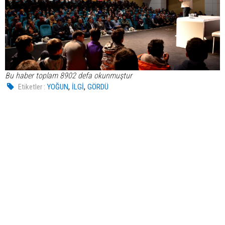
Bu haber toplam 8902 defa okunmuştur
,
,
Etiketler :
YOĞUN
İLGİ
GÖRDÜ