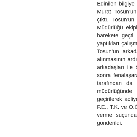
Edinilen bilgiy
Murat Tosun’un
çıktı. Tosun’u
Müdürlüğü ekipl
harekete geçti
yaptıkları çalışm
Tosun’un arkada
alınmasının ardı
arkadaşları ile
sonra fenalaşar
tarafından da b
müdürlüğünde i
geçirilerek adl
F.E., T.K. ve O.
verme suçundan
gönderildi.