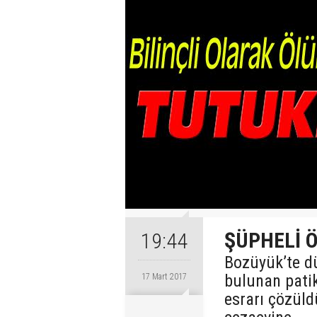
ŞÜPHELİ 
19:44
Bozüyük’te d
bulunan patik
17 Mart 2017
esrarı çözüldü