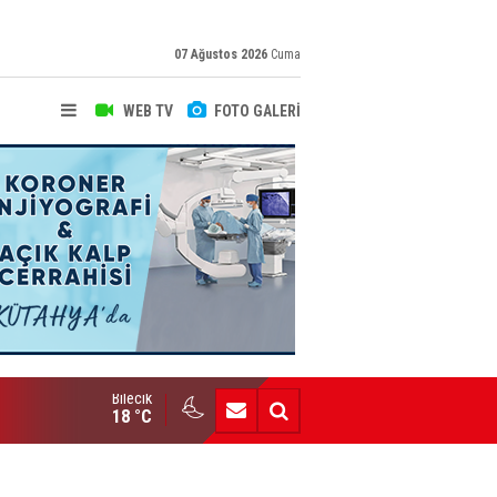
07 Ağustos 2026
Cuma
WEB TV
FOTO GALERİ
Bilecik
Bozüyük AİHL’den Büyük Başarı
18 °C