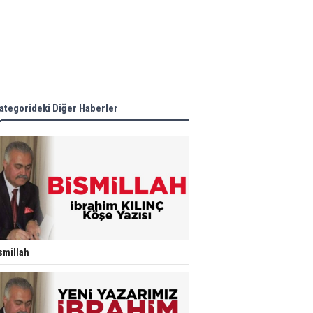
ategorideki Diğer Haberler
smillah