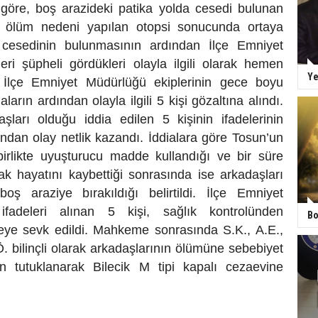
e göre, boş arazideki patika yolda cesedi bulunan
 ölüm nedeni yapılan otopsi sonucunda ortaya
n cesedinin bulunmasının ardından İlçe Emniyet
eri şüpheli gördükleri olayla ilgili olarak hemen
Ye
. İlçe Emniyet Müdürlüğü ekiplerinin gece boyu
aların ardından olayla ilgili 5 kişi gözaltına alındı.
şları olduğu iddia edilen 5 kişinin ifadelerinin
ndan olay netlik kazandı. İddialara göre Tosun’un
 birlikte uyuşturucu madde kullandığı ve bir süre
ak hayatını kaybettiği sonrasında ise arkadaşları
oş araziye bırakıldığı belirtildi. İlçe Emniyet
fadeleri alınan 5 kişi, sağlık kontrolünden
Bo
iyeye sevk edildi. Mahkeme sonrasında S.K., A.E.,
Ö. bilinçli olarak arkadaşlarının ölümüne sebebiyet
 tutuklanarak Bilecik M tipi kapalı cezaevine