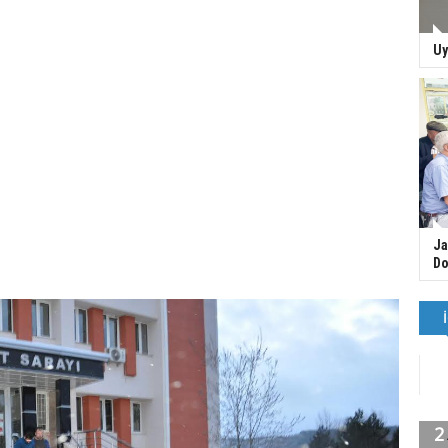
Uy
Ja
Do